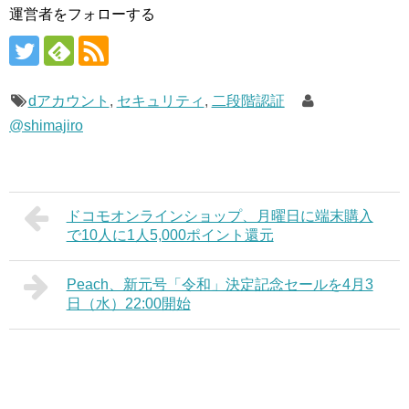
運営者をフォローする
dアカウント
,
セキュリティ
,
二段階認証
@shimajiro
ドコモオンラインショップ、月曜日に端末購入
で10人に1人5,000ポイント還元
Peach、新元号「令和」決定記念セールを4月3
日（水）22:00開始