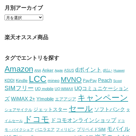
月別アーカイブ
楽天オススメ商品
タグでエントリを探す
Amazon
dポイント
Anker
ASUS
d払い
ANA
Apple
Huawei
LCC
MVNO
Peach
KDDI
Kindle
mineo
PayPay
Scoot
SIMフリー
UQコミュニケーション
UQ mobile
UQ WiMAX
キャンペーン
WiMAX 2+
ズ
Y!mobile
エアアジア
セール
ソフトバンク
ジェットスター
シェアサイクル
タ
ドコモ
ドコモオンラインショップ
イムセール
ドコ
モバイル
バニラエア
プリペイドSIM
モ・バイクシェア
フィリピン