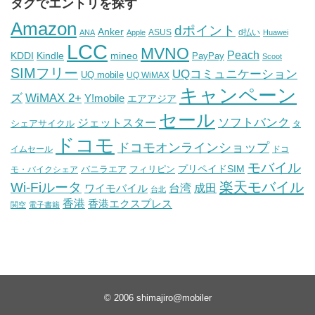
タグでエントリを探す
Amazon
dポイント
Anker
ASUS
d払い
ANA
Apple
Huawei
LCC
MVNO
Peach
KDDI
Kindle
mineo
PayPay
Scoot
SIMフリー
UQコミュニケーション
UQ mobile
UQ WiMAX
キャンペーン
WiMAX 2+
ズ
Y!mobile
エアアジア
セール
ソフトバンク
ジェットスター
シェアサイクル
タ
ドコモ
ドコモオンラインショップ
イムセール
ドコ
モバイル
バニラエア
プリペイドSIM
モ・バイクシェア
フィリピン
Wi-Fiルータ
楽天モバイル
台湾
ワイモバイル
成田
台北
香港
香港エクスプレス
関空
電子書籍
© 2006
shimajiro@mobiler