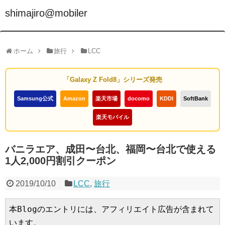
shimajiro@mobiler
ホーム
旅行
LCC
「Galaxy Z Fold8」シリーズ発売
Samsung公式
Amazon
楽天市場
docomo
KDDI
SoftBank
楽天モバイル
バニラエア、成田〜台北、福岡〜台北で使える
1人2,000円割引クーポン
2019/10/10
LCC
,
旅行
本Blogのエントリには、アフィリエイト広告が含まれて
います。