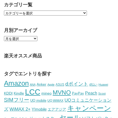
カテゴリ一覧
月別アーカイブ
楽天オススメ商品
タグでエントリを探す
Amazon
dポイント
Anker
ASUS
d払い
ANA
Apple
Huawei
LCC
MVNO
Peach
KDDI
Kindle
mineo
PayPay
Scoot
SIMフリー
UQコミュニケーション
UQ mobile
UQ WiMAX
キャンペーン
WiMAX 2+
ズ
Y!mobile
エアアジア
セール