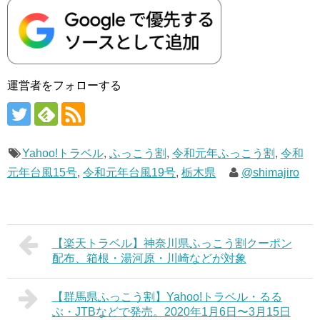
運営者をフォローする
Yahoo!トラベル
,
ふっこう割
,
令和元年ふっこう割
,
令和
元年台風15号
,
令和元年台風19号
,
栃木県
@shimajiro
【楽天トラベル】神奈川県ふっこう割クーポン
配布、箱根・湯河原・川崎などが対象
【群馬県ふっこう割】Yahoo!トラベル・るる
ぶ・JTBなどで発売。2020年1月6日〜3月15日