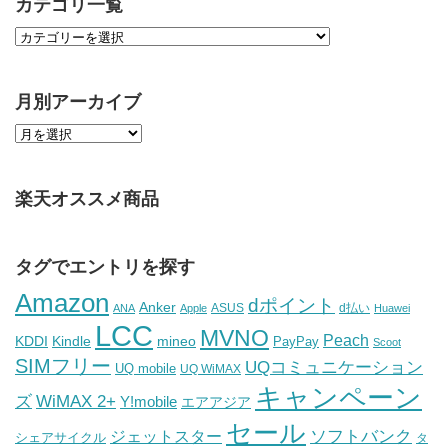
カテゴリ一覧
月別アーカイブ
楽天オススメ商品
タグでエントリを探す
Amazon
dポイント
Anker
ASUS
d払い
ANA
Apple
Huawei
LCC
MVNO
Peach
KDDI
Kindle
mineo
PayPay
Scoot
SIMフリー
UQコミュニケーション
UQ mobile
UQ WiMAX
キャンペーン
WiMAX 2+
ズ
Y!mobile
エアアジア
セール
ソフトバンク
ジェットスター
シェアサイクル
タ