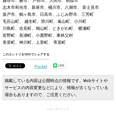
越谷市、蕨市、 戸田市、入間市、朝霞市
志木市和光市、新座市、桶川市、八潮市、 富士見市
坂戸市、鶴ヶ島市、日高市、ふじみ野市、三芳町
毛呂山町、 越生町、滑川町、嵐山町、小川町
川島町、吉見町、鳩山町、ときがわ町、 横瀬町
皆野町、長瀞町、小鹿野町、東秩父村
美里町、神川町、上里町、 寄居町
このエントリをSNSでシェアする
LINE
Pocket
掲載している内容は公開時点の情報です。Webサイトや
サービスの内容変更などにより、情報が古くなっている
場合もありますので、ご注意ください。
スポンサーリンク