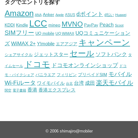
タグでエントリを探す
Amazon
dポイント
Anker
ASUS
d払い
ANA
Apple
Huawei
LCC
MVNO
Peach
KDDI
Kindle
mineo
PayPay
Scoot
SIMフリー
UQコミュニケーション
UQ mobile
UQ WiMAX
キャンペーン
WiMAX 2+
ズ
Y!mobile
エアアジア
セール
ソフトバンク
ジェットスター
シェアサイクル
タ
ドコモ
ドコモオンラインショップ
イムセール
ドコ
モバイル
バニラエア
プリペイドSIM
モ・バイクシェア
フィリピン
Wi-Fiルータ
楽天モバイル
台湾
ワイモバイル
成田
台北
香港
香港エクスプレス
関空
電子書籍
© 2006
shimajiro@mobiler