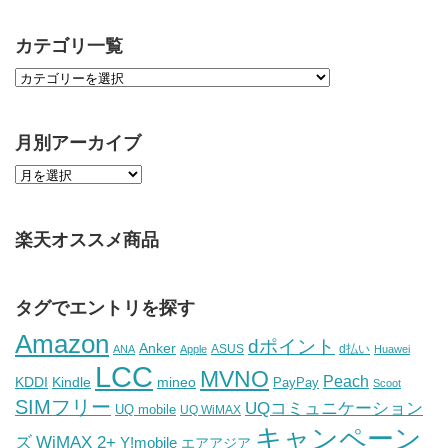
カテゴリ一覧
月別アーカイブ
楽天オススメ商品
タグでエントリを探す
Amazon
dポイント
Anker
ASUS
d払い
ANA
Apple
Huawei
LCC
MVNO
Peach
KDDI
Kindle
mineo
PayPay
Scoot
SIMフリー
UQコミュニケーション
UQ mobile
UQ WiMAX
キャンペーン
WiMAX 2+
ズ
Y!mobile
エアアジア