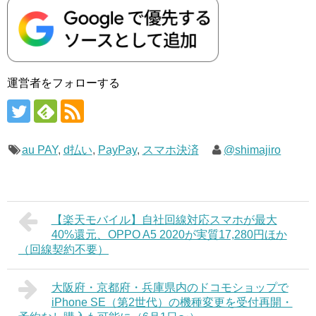
運営者をフォローする
au PAY
,
d払い
,
PayPay
,
スマホ決済
@shimajiro
【楽天モバイル】自社回線対応スマホが最大
40%還元、OPPO A5 2020が実質17,280円ほか
（回線契約不要）
大阪府・京都府・兵庫県内のドコモショップで
iPhone SE（第2世代）の機種変更を受付再開・