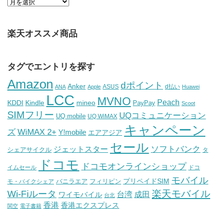
楽天オススメ商品
タグでエントリを探す
Amazon
dポイント
Anker
ASUS
d払い
ANA
Apple
Huawei
LCC
MVNO
Peach
KDDI
Kindle
mineo
PayPay
Scoot
SIMフリー
UQコミュニケーション
UQ mobile
UQ WiMAX
キャンペーン
WiMAX 2+
ズ
Y!mobile
エアアジア
セール
ソフトバンク
ジェットスター
シェアサイクル
タ
ドコモ
ドコモオンラインショップ
イムセール
ドコ
モバイル
バニラエア
プリペイドSIM
モ・バイクシェア
フィリピン
Wi-Fiルータ
楽天モバイル
台湾
ワイモバイル
成田
台北
香港
香港エクスプレス
関空
電子書籍