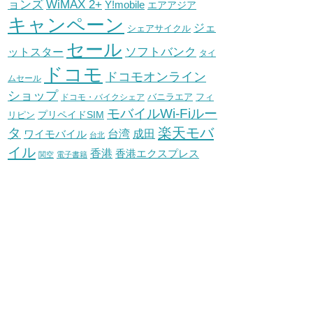
WiMAX 2+
ョンズ
Y!mobile
エアアジア
キャンペーン
ジェ
シェアサイクル
セール
ソフトバンク
ットスター
タイ
ドコモ
ドコモオンライン
ムセール
ショップ
バニラエア
ドコモ・バイクシェア
フィ
モバイルWi-Fiルー
プリペイドSIM
リピン
タ
楽天モバ
台湾
ワイモバイル
成田
台北
イル
香港
香港エクスプレス
関空
電子書籍