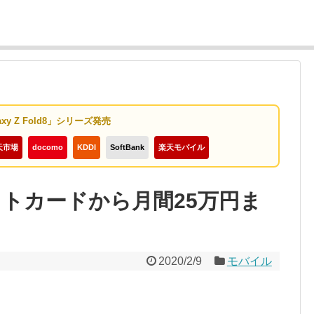
axy Z Fold8」シリーズ発売
天市場
docomo
KDDI
SoftBank
楽天モバイル
ジットカードから月間25万円ま
2020/2/9
モバイル