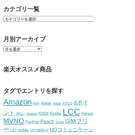
カテゴリ一覧
月別アーカイブ
楽天オススメ商品
タグでエントリを探す
Amazon
dポイ
Anker
ASUS
ANA
Apple
LCC
ント
KDDI
Kindle
mineo
d払い
Huawei
MVNO
SIMフリ
Peach
PayPay
Scoot
ー
UQコミュニケーシ
UQ mobile
UQ WiMAX