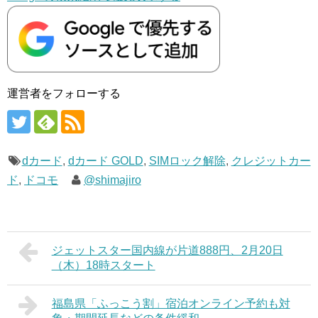
運営者をフォローする
dカード
,
dカード GOLD
,
SIMロック解除
,
クレジットカー
ド
,
ドコモ
@shimajiro
ジェットスター国内線が片道888円、2月20日
（木）18時スタート
福島県「ふっこう割」宿泊オンライン予約も対