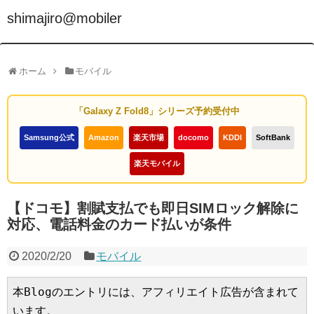
shimajiro@mobiler
ホーム
モバイル
「Galaxy Z Fold8」シリーズ予約受付中
Samsung公式
Amazon
楽天市場
docomo
KDDI
SoftBank
楽天モバイル
【ドコモ】割賦支払でも即日SIMロック解除に
対応、電話料金のカード払いが条件
2020/2/20
モバイル
本Blogのエントリには、アフィリエイト広告が含まれて
います。