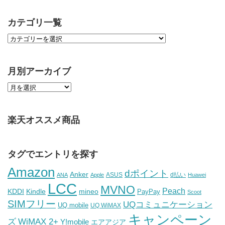
カテゴリ一覧
月別アーカイブ
楽天オススメ商品
タグでエントリを探す
Amazon
dポイント
Anker
ASUS
d払い
ANA
Apple
Huawei
LCC
MVNO
Peach
KDDI
Kindle
mineo
PayPay
Scoot
SIMフリー
UQコミュニケーション
UQ mobile
UQ WiMAX
キャンペーン
WiMAX 2+
ズ
Y!mobile
エアアジア