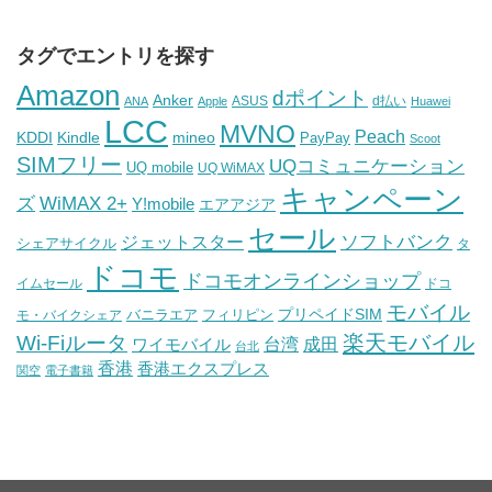
タグでエントリを探す
Amazon
dポイント
Anker
ASUS
d払い
ANA
Apple
Huawei
LCC
MVNO
Peach
KDDI
Kindle
mineo
PayPay
Scoot
SIMフリー
UQコミュニケーション
UQ mobile
UQ WiMAX
キャンペーン
WiMAX 2+
ズ
Y!mobile
エアアジア
セール
ソフトバンク
ジェットスター
シェアサイクル
タ
ドコモ
ドコモオンラインショップ
イムセール
ドコ
モバイル
バニラエア
プリペイドSIM
モ・バイクシェア
フィリピン
Wi-Fiルータ
楽天モバイル
台湾
ワイモバイル
成田
台北
香港
香港エクスプレス
関空
電子書籍