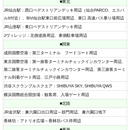
■東北
JR仙台駅：西口ペデストリアンデッキ周辺（仙台PARCO、エスパ
ルII付近）、BiVi仙台駅東口前広場周辺、東口 高速バス乗り場周辺
JR山形駅：東口ペデストリアンデッキ周辺
Jヴィレッジ：北側道路周辺、東側駐車場周辺
■関東
成田国際空港：第三ターミナル フードコート周辺
東京国際空港：第一旅客ターミナルチェックインカウンター周辺、
第二旅客ターミナルチェックインカウンター周辺、第三旅客ターミ
ナル到着ゲート周辺、江戸小路周辺
渋谷スクランブルスクエア：SHIBUYA SKY､SHIBUYA QWS
横浜国際総合競技場：観客席、入場ゲート周辺
■北陸
JR金沢駅：兼六園口出口周辺～鼓門周辺、兼六園口地下
香林坊：アトリオ広場～香林坊バス停周辺
■東海