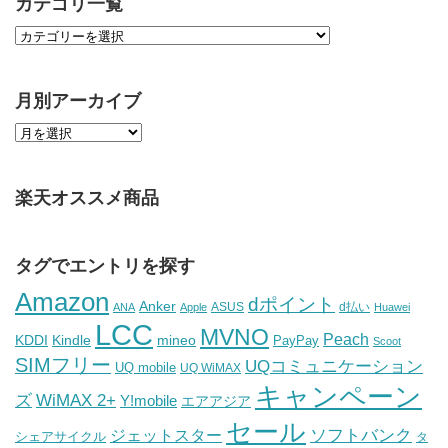
カテゴリ一覧
月別アーカイブ
楽天オススメ商品
タグでエントリを探す
Amazon
dポイント
Anker
ASUS
d払い
ANA
Apple
Huawei
LCC
MVNO
Peach
KDDI
Kindle
mineo
PayPay
Scoot
SIMフリー
UQコミュニケーション
UQ mobile
UQ WiMAX
キャンペーン
WiMAX 2+
ズ
Y!mobile
エアアジア
セール
ソフトバンク
ジェットスター
シェアサイクル
タ