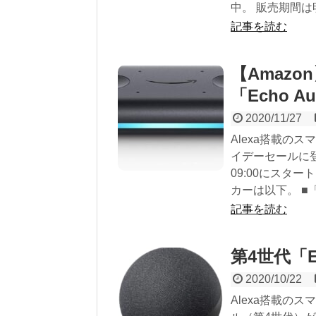
中。 販売期間は
記事を読む
【Amazo
「Echo A
2020/11/27
Alexa搭載の
イデーセールに登
09:00にスタ
カーは以下。 ■「E
記事を読む
第4世代「E
2020/10/22
Alexa搭載のス