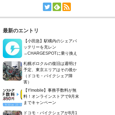
最新のエントリ
【小田急】駅構内のシェアバ
ッテリーを充レン
→CHARGESPOTに乗り換え
札幌ポロクルの復旧は週明け
予定、東京エリアはその後か
（ドコモ・バイクシェア障
害）
【Y!mobile】事務手数料が無
料！オンラインストアで9月末
までキャンペーン
ドコモ・バイクシェアが8月1