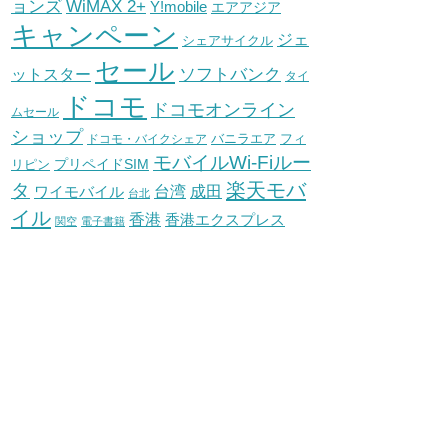
WiMAX 2+
ョンズ
Y!mobile
エアアジア
キャンペーン
ジェ
シェアサイクル
セール
ソフトバンク
ットスター
タイ
ドコモ
ドコモオンライン
ムセール
ショップ
バニラエア
ドコモ・バイクシェア
フィ
モバイルWi-Fiルー
プリペイドSIM
リピン
タ
楽天モバ
台湾
ワイモバイル
成田
台北
イル
香港
香港エクスプレス
関空
電子書籍