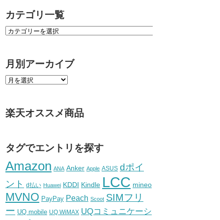
カテゴリ一覧
月別アーカイブ
楽天オススメ商品
タグでエントリを探す
Amazon
dポイ
Anker
ASUS
ANA
Apple
LCC
ント
KDDI
Kindle
mineo
d払い
Huawei
MVNO
SIMフリ
Peach
PayPay
Scoot
ー
UQコミュニケーシ
UQ mobile
UQ WiMAX