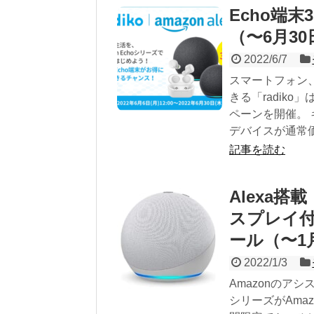
Echo端末
（〜6月30
2022/6/7
スマートフォン
きる「radiko
ペーンを開催。 
デバイスが通常価
記事を読む
Alexa
スプレイ付き
ール（〜1
2022/1/3
Amazonのアシ
シリーズがAma