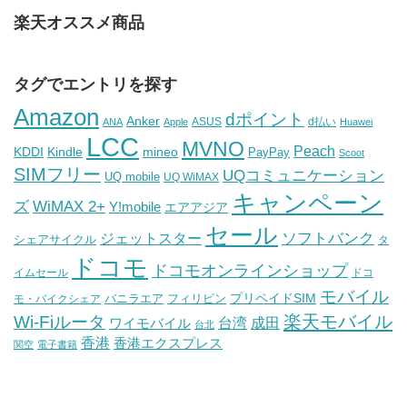
楽天オススメ商品
タグでエントリを探す
Amazon
dポイント
Anker
ASUS
d払い
ANA
Apple
Huawei
LCC
MVNO
Peach
KDDI
Kindle
mineo
PayPay
Scoot
SIMフリー
UQコミュニケーション
UQ mobile
UQ WiMAX
キャンペーン
WiMAX 2+
ズ
Y!mobile
エアアジア
セール
ソフトバンク
ジェットスター
シェアサイクル
タ
ドコモ
ドコモオンラインショップ
イムセール
ドコ
モバイル
バニラエア
プリペイドSIM
モ・バイクシェア
フィリピン
Wi-Fiルータ
楽天モバイル
台湾
ワイモバイル
成田
台北
香港
香港エクスプレス
関空
電子書籍