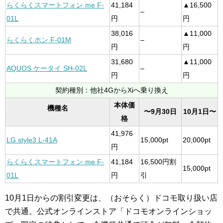
らくらくスマートフォン me F-
41,184
▲16,500
–
01L
円
円
38,016
▲11,000
らくらくホン F-01M
–
円
円
31,680
▲11,000
AQUOS ケータイ SH-02L
–
円
円
契約種別：他社4GからXiへ乗り換え
本体価
機種名
〜9月30日
10月1日〜
格
41,976
LG style3 L-41A
15,000pt
20,000pt
円
らくらくスマートフォン me F-
41,184
16,500円割
15,000pt
01L
円
引
10月1日からの割引変更は、（おそらく）ドコモ取り扱い店
で共通。公式オンラインストア「ドコモオンラインショッ