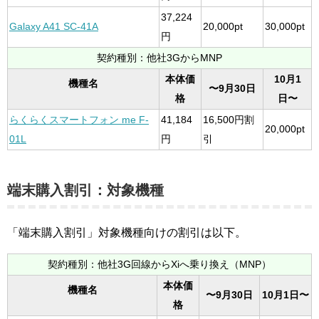
37,224
Galaxy A41 SC-41A
20,000pt
30,000pt
円
契約種別：他社3GからMNP
本体価
10月1
機種名
〜9月30日
格
日〜
らくらくスマートフォン me F-
41,184
16,500円割
20,000pt
01L
円
引
端末購入割引：対象機種
「端末購入割引」対象機種向けの割引は以下。
契約種別：他社3G回線からXiへ乗り換え（MNP）
本体価
機種名
〜9月30日
10月1日〜
格