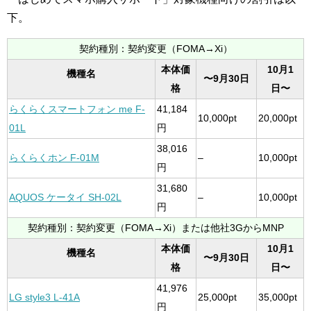
下。
契約種別：契約変更（FOMA→Xi）
本体価
10月1
機種名
〜9月30日
格
日〜
らくらくスマートフォン me F-
41,184
10,000pt
20,000pt
01L
円
38,016
らくらくホン F-01M
–
10,000pt
円
31,680
AQUOS ケータイ SH-02L
–
10,000pt
円
契約種別：契約変更（FOMA→Xi）または他社3GからMNP
本体価
10月1
機種名
〜9月30日
格
日〜
41,976
LG style3 L-41A
25,000pt
35,000pt
円