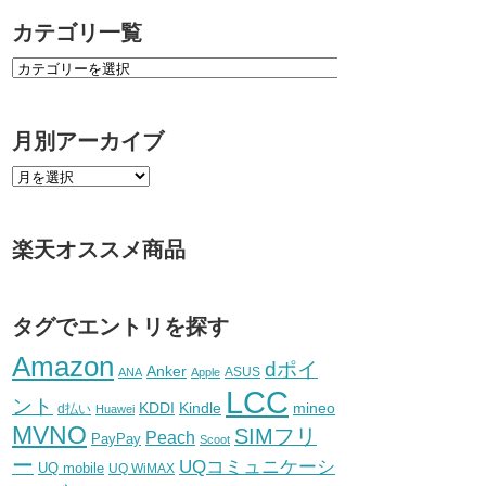
カテゴリ一覧
月別アーカイブ
楽天オススメ商品
タグでエントリを探す
Amazon
dポイ
Anker
ASUS
ANA
Apple
LCC
ント
KDDI
Kindle
mineo
d払い
Huawei
MVNO
SIMフリ
Peach
PayPay
Scoot
ー
UQコミュニケーシ
UQ mobile
UQ WiMAX