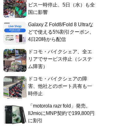
ビス一時停止、5日（水）も全
国に影響
Galaxy Z Fold8/Fold 8 Ultraな
どで使える5%割引クーポン、
4日20時から配信
ドコモ・バイクシェア、全エ
リアでサービス停止（システ
ム障害）
ドコモ・バイクシェアの障
害、他社とのポート共有も一
時停止
「motorola razr fold」発売、
IIJmioにMNP契約で199,800円
に割引