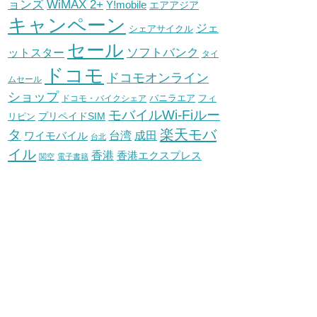
WiMAX 2+
ョンズ
Y!mobile
エアアジア
キャンペーン
ジェ
シェアサイクル
セール
ソフトバンク
ットスター
タイ
ドコモ
ドコモオンライン
ムセール
ショップ
バニラエア
ドコモ・バイクシェア
フィ
モバイルWi-Fiルー
プリペイドSIM
リピン
タ
楽天モバ
台湾
ワイモバイル
成田
台北
イル
香港
香港エクスプレス
関空
電子書籍