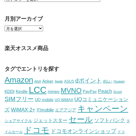
月別アーカイブ
楽天オススメ商品
タグでエントリを探す
Amazon
dポイント
Anker
ASUS
d払い
ANA
Apple
Huawei
LCC
MVNO
Peach
KDDI
Kindle
mineo
PayPay
Scoot
SIMフリー
UQコミュニケーション
UQ mobile
UQ WiMAX
キャンペーン
WiMAX 2+
ズ
Y!mobile
エアアジア
セール
ソフトバンク
ジェットスター
シェアサイクル
タ
ドコモ
ドコモオンラインショップ
イムセール
ドコ