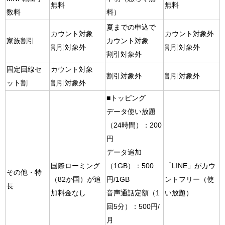
無料
無料
数料
料）
夏までの申込で
カウント対象
カウント対象外
家族割引
カウント対象
割引対象外
割引対象外
割引対象外
固定回線セ
カウント対象
割引対象外
割引対象外
ット割
割引対象外
■トッピング
データ使い放題
（24時間）：200
円
データ追加
国際ローミング
（1GB）：500
「LINE」がカウ
その他・特
（82か国）が追
円/1GB
ントフリー（使
長
加料金なし
音声通話定額（1
い放題）
回5分）：500円/
月