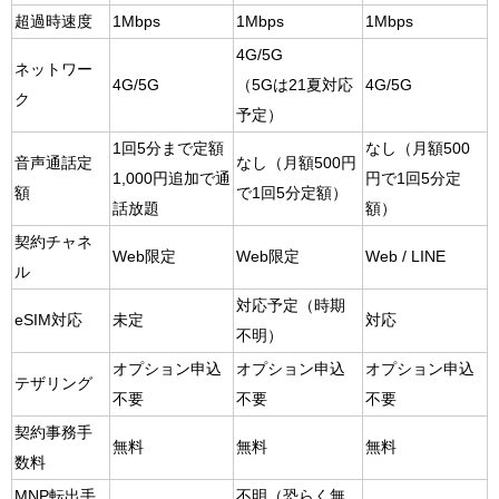
超過時速度
1Mbps
1Mbps
1Mbps
4G/5G
ネットワー
4G/5G
（5Gは21夏対応
4G/5G
ク
予定）
1回5分まで定額
なし（月額500
音声通話定
なし（月額500円
1,000円追加で通
円で1回5分定
額
で1回5分定額）
話放題
額）
契約チャネ
Web限定
Web限定
Web / LINE
ル
対応予定（時期
eSIM対応
未定
対応
不明）
オプション申込
オプション申込
オプション申込
テザリング
不要
不要
不要
契約事務手
無料
無料
無料
数料
MNP転出手
不明（恐らく無