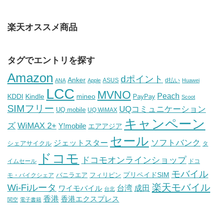
楽天オススメ商品
タグでエントリを探す
Amazon
dポイント
Anker
ASUS
d払い
ANA
Apple
Huawei
LCC
MVNO
Peach
KDDI
Kindle
mineo
PayPay
Scoot
SIMフリー
UQコミュニケーション
UQ mobile
UQ WiMAX
キャンペーン
WiMAX 2+
ズ
Y!mobile
エアアジア
セール
ソフトバンク
ジェットスター
シェアサイクル
タ
ドコモ
ドコモオンラインショップ
イムセール
ドコ
モバイル
バニラエア
プリペイドSIM
モ・バイクシェア
フィリピン
Wi-Fiルータ
楽天モバイル
台湾
ワイモバイル
成田
台北
香港
香港エクスプレス
関空
電子書籍