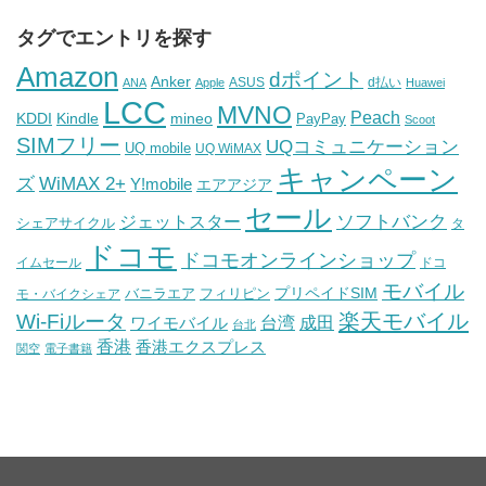
タグでエントリを探す
Amazon
dポイント
Anker
ASUS
d払い
ANA
Apple
Huawei
LCC
MVNO
Peach
KDDI
Kindle
mineo
PayPay
Scoot
SIMフリー
UQコミュニケーション
UQ mobile
UQ WiMAX
キャンペーン
WiMAX 2+
ズ
Y!mobile
エアアジア
セール
ソフトバンク
ジェットスター
シェアサイクル
タ
ドコモ
ドコモオンラインショップ
イムセール
ドコ
モバイル
バニラエア
プリペイドSIM
モ・バイクシェア
フィリピン
Wi-Fiルータ
楽天モバイル
台湾
ワイモバイル
成田
台北
香港
香港エクスプレス
関空
電子書籍