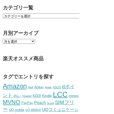
カテゴリ一覧
月別アーカイブ
楽天オススメ商品
タグでエントリを探す
Amazon
dポイ
Anker
ASUS
ANA
Apple
LCC
ント
KDDI
Kindle
mineo
d払い
Huawei
MVNO
SIMフリ
Peach
PayPay
Scoot
ー
UQコミュニケーシ
UQ mobile
UQ WiMAX