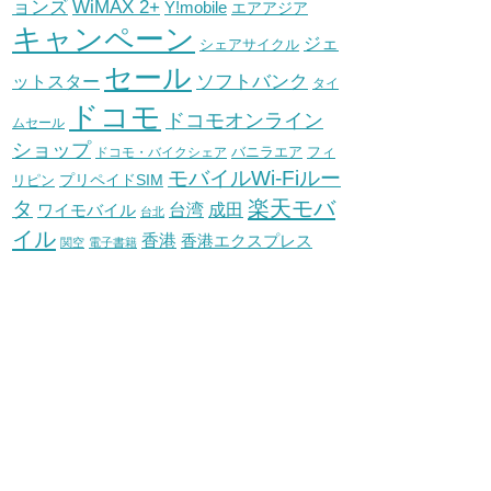
WiMAX 2+
ョンズ
Y!mobile
エアアジア
キャンペーン
ジェ
シェアサイクル
セール
ソフトバンク
ットスター
タイ
ドコモ
ドコモオンライン
ムセール
ショップ
バニラエア
ドコモ・バイクシェア
フィ
モバイルWi-Fiルー
プリペイドSIM
リピン
タ
楽天モバ
台湾
ワイモバイル
成田
台北
イル
香港
香港エクスプレス
関空
電子書籍