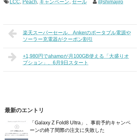
LCC
,
Peach
,
キャンペーン
,
セール
@shimajiro
楽天スーパーセール、Ankerのポータブル電源や
ソーラー充電器がクーポン割引
+1,980円でahamoが月100GB使える「大盛りオ
プション」、6月9日スタート
最新のエントリ
「Galaxy Z Fold8 Ultra」、事前予約キャンペ
ーンの終了間際の注文に失敗した