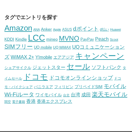
タグでエントリを探す
Amazon
dポイント
Anker
ASUS
d払い
ANA
Apple
Huawei
LCC
MVNO
Peach
KDDI
Kindle
mineo
PayPay
Scoot
SIMフリー
UQコミュニケーション
UQ mobile
UQ WiMAX
キャンペーン
WiMAX 2+
ズ
Y!mobile
エアアジア
セール
ソフトバンク
ジェットスター
シェアサイクル
タ
ドコモ
ドコモオンラインショップ
イムセール
ドコ
モバイル
バニラエア
プリペイドSIM
モ・バイクシェア
フィリピン
Wi-Fiルータ
楽天モバイル
台湾
ワイモバイル
成田
台北
香港
香港エクスプレス
関空
電子書籍