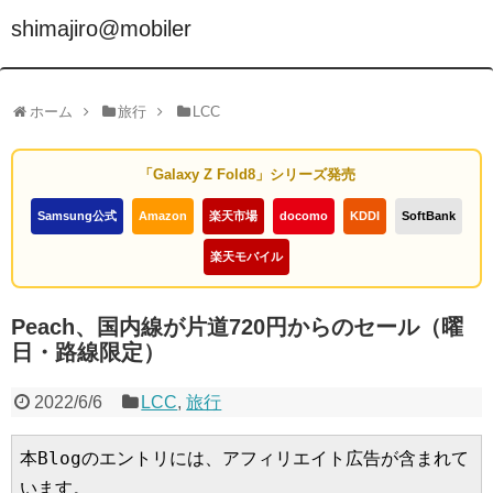
shimajiro@mobiler
ホーム
旅行
LCC
「Galaxy Z Fold8」シリーズ発売
Samsung公式
Amazon
楽天市場
docomo
KDDI
SoftBank
楽天モバイル
Peach、国内線が片道720円からのセール（曜
日・路線限定）
2022/6/6
LCC
,
旅行
本Blogのエントリには、アフィリエイト広告が含まれて
います。