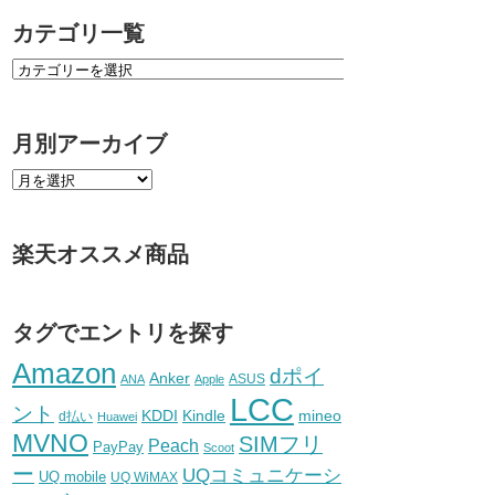
カテゴリ一覧
月別アーカイブ
楽天オススメ商品
タグでエントリを探す
Amazon
dポイ
Anker
ASUS
ANA
Apple
LCC
ント
KDDI
Kindle
mineo
d払い
Huawei
MVNO
SIMフリ
Peach
PayPay
Scoot
ー
UQコミュニケーシ
UQ mobile
UQ WiMAX