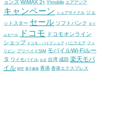
WiMAX 2+
ョンズ
Y!mobile
エアアジア
キャンペーン
ジェ
シェアサイクル
セール
ソフトバンク
ットスター
タイ
ドコモ
ドコモオンライン
ムセール
ショップ
バニラエア
ドコモ・バイクシェア
フィ
モバイルWi-Fiルー
プリペイドSIM
リピン
タ
楽天モバ
台湾
ワイモバイル
成田
台北
イル
香港
香港エクスプレス
関空
電子書籍