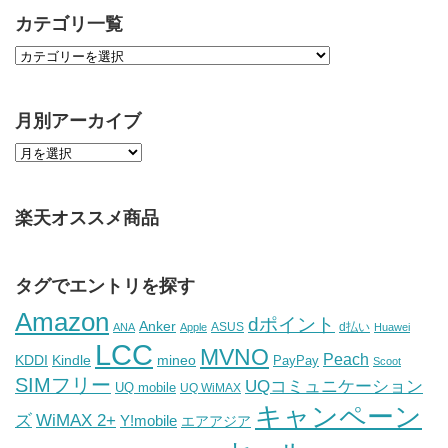
カテゴリ一覧
月別アーカイブ
楽天オススメ商品
タグでエントリを探す
Amazon
dポイント
Anker
ASUS
d払い
ANA
Apple
Huawei
LCC
MVNO
Peach
KDDI
Kindle
mineo
PayPay
Scoot
SIMフリー
UQコミュニケーション
UQ mobile
UQ WiMAX
キャンペーン
WiMAX 2+
ズ
Y!mobile
エアアジア