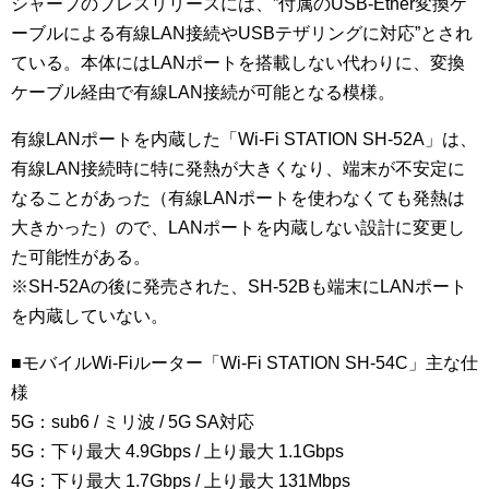
シャープのプレスリリースには、”付属のUSB-Ether変換ケ
ーブルによる有線LAN接続やUSBテザリングに対応”とされ
ている。本体にはLANポートを搭載しない代わりに、変換
ケーブル経由で有線LAN接続が可能となる模様。
有線LANポートを内蔵した「Wi-Fi STATION SH-52A」は、
有線LAN接続時に特に発熱が大きくなり、端末が不安定に
なることがあった（有線LANポートを使わなくても発熱は
大きかった）ので、LANポートを内蔵しない設計に変更し
た可能性がある。
※SH-52Aの後に発売された、SH-52Bも端末にLANポート
を内蔵していない。
■モバイルWi-Fiルーター「Wi-Fi STATION SH-54C」主な仕
様
5G：sub6 / ミリ波 / 5G SA対応
5G：下り最大 4.9Gbps / 上り最大 1.1Gbps
4G：下り最大 1.7Gbps / 上り最大 131Mbps