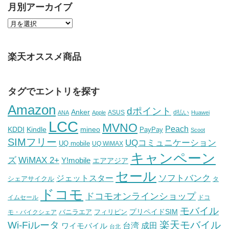
月別アーカイブ
楽天オススメ商品
タグでエントリを探す
Amazon
dポイント
Anker
ASUS
d払い
ANA
Apple
Huawei
LCC
MVNO
Peach
KDDI
Kindle
mineo
PayPay
Scoot
SIMフリー
UQコミュニケーション
UQ mobile
UQ WiMAX
キャンペーン
WiMAX 2+
ズ
Y!mobile
エアアジア
セール
ソフトバンク
ジェットスター
シェアサイクル
タ
ドコモ
ドコモオンラインショップ
イムセール
ドコ
モバイル
バニラエア
プリペイドSIM
モ・バイクシェア
フィリピン
Wi-Fiルータ
楽天モバイル
台湾
ワイモバイル
成田
台北