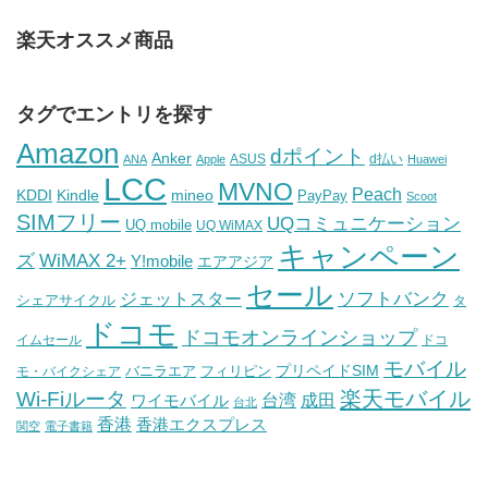
楽天オススメ商品
タグでエントリを探す
Amazon
dポイント
Anker
ASUS
d払い
ANA
Apple
Huawei
LCC
MVNO
Peach
KDDI
Kindle
mineo
PayPay
Scoot
SIMフリー
UQコミュニケーション
UQ mobile
UQ WiMAX
キャンペーン
WiMAX 2+
ズ
Y!mobile
エアアジア
セール
ソフトバンク
ジェットスター
シェアサイクル
タ
ドコモ
ドコモオンラインショップ
イムセール
ドコ
モバイル
バニラエア
プリペイドSIM
モ・バイクシェア
フィリピン
Wi-Fiルータ
楽天モバイル
台湾
ワイモバイル
成田
台北
香港
香港エクスプレス
関空
電子書籍