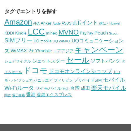
タグでエントリを探す
Amazon
dポイント
Anker
ASUS
d払い
ANA
Apple
Huawei
LCC
MVNO
Peach
KDDI
Kindle
mineo
PayPay
Scoot
SIMフリー
UQコミュニケーション
UQ mobile
UQ WiMAX
キャンペーン
WiMAX 2+
ズ
Y!mobile
エアアジア
セール
ソフトバンク
ジェットスター
シェアサイクル
タ
ドコモ
ドコモオンラインショップ
イムセール
ドコ
モバイル
バニラエア
プリペイドSIM
モ・バイクシェア
フィリピン
Wi-Fiルータ
楽天モバイル
台湾
ワイモバイル
成田
台北
香港
香港エクスプレス
関空
電子書籍