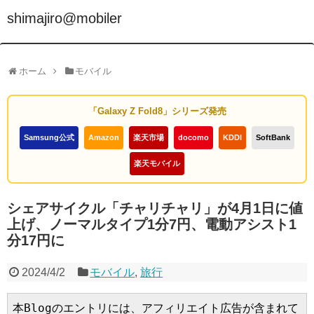
shimajiro@mobiler
ホーム
モバイル
「Galaxy Z Fold8」シリーズ発売
Samsung公式
Amazon
楽天市場
docomo
KDDI
SoftBank
楽天モバイル
シェアサイクル「チャリチャリ」が4月1日に値
上げ、ノーマルタイプ1分7円、電動アシスト1
分17円に
2024/4/2
モバイル
,
旅行
本Blogのエントリには、アフィリエイト広告が含まれて