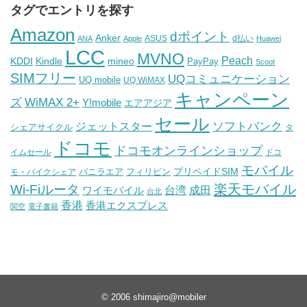
タグでエントリを探す
Amazon
dポイント
Anker
ASUS
d払い
ANA
Apple
Huawei
LCC
MVNO
Peach
KDDI
Kindle
mineo
PayPay
Scoot
SIMフリー
UQコミュニケーション
UQ mobile
UQ WiMAX
キャンペーン
WiMAX 2+
ズ
Y!mobile
エアアジア
セール
ソフトバンク
ジェットスター
シェアサイクル
タ
ドコモ
ドコモオンラインショップ
イムセール
ドコ
モバイル
バニラエア
プリペイドSIM
モ・バイクシェア
フィリピン
Wi-Fiルータ
楽天モバイル
台湾
ワイモバイル
成田
台北
香港
香港エクスプレス
関空
電子書籍
© 2006
shimajiro@mobiler