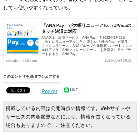
しても使いやすくなっている。
「ANA Pay」が大幅リニューアル、iD/Visaの
タッチ決済に対応
ANA Xは、決済サービス「ANA Pay」を2023年5月23日
（火）にリニューアルした。 新しい「ANA Pay」が誕生！
｜プレスリリース｜ANAグループ企業情報 スマートフォン
向けアプリ「ANAマイレージモール」を最新版にアップデ
ートすると「ANA Pay」...
2023-05-29 19:51
shimajiro-mobiler.net
このエントリをSNSでシェアする
LINE
Pocket
掲載している内容は公開時点の情報です。Webサイトや
サービスの内容変更などにより、情報が古くなっている
場合もありますので、ご注意ください。