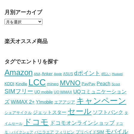
月別アーカイブ
楽天オススメ商品
タグでエントリを探す
Amazon
dポイント
Anker
ASUS
d払い
ANA
Apple
Huawei
LCC
MVNO
Peach
KDDI
Kindle
mineo
PayPay
Scoot
SIMフリー
UQコミュニケーション
UQ mobile
UQ WiMAX
キャンペーン
WiMAX 2+
ズ
Y!mobile
エアアジア
セール
ソフトバンク
ジェットスター
シェアサイクル
タ
ドコモ
ドコモオンラインショップ
イムセール
ドコ
モバイル
バニラエア
プリペイドSIM
モ・バイクシェア
フィリピン