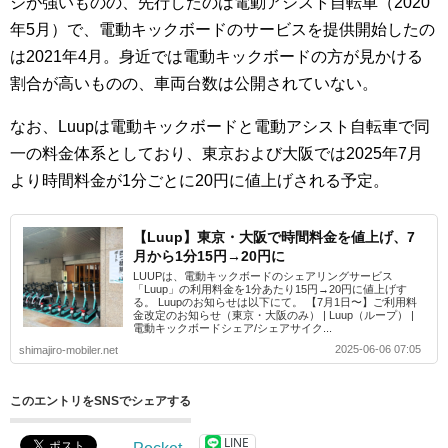
ジが強いものの、先行したのは電動アシスト自転車（2020
年5月）で、電動キックボードのサービスを提供開始したの
は2021年4月。身近では電動キックボードの方が見かける
割合が高いものの、車両台数は公開されていない。
なお、Luupは電動キックボードと電動アシスト自転車で同
一の料金体系としており、東京および大阪では2025年7月
より時間料金が1分ごとに20円に値上げされる予定。
【Luup】東京・大阪で時間料金を値上げ、7
月から1分15円→20円に
LUUPは、電動キックボードのシェアリングサービス
「Luup」の利用料金を1分あたり15円→20円に値上げす
る。 Luupのお知らせは以下にて。 【7月1日〜】ご利用料
金改定のお知らせ（東京・大阪のみ） | Luup（ループ） |
電動キックボードシェア/シェアサイク...
2025-06-06 07:05
shimajiro-mobiler.net
このエントリをSNSでシェアする
LINE