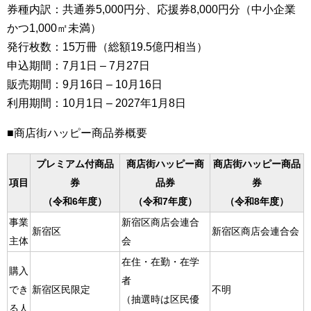
券種内訳：共通券5,000円分、応援券8,000円分（中小企業
かつ1,000㎡未満）
発行枚数：15万冊（総額19.5億円相当）
申込期間：7月1日 – 7月27日
販売期間：9月16日 – 10月16日
利用期間：10月1日 – 2027年1月8日
■商店街ハッピー商品券概要
プレミアム付商品
商店街ハッピー商
商店街ハッピー商品
項目
券
品券
券
（令和6年度）
（令和7年度）
（令和8年度）
事業
新宿区商店会連合
新宿区
新宿区商店会連合会
主体
会
在住・在勤・在学
購入
者
でき
新宿区民限定
不明
（抽選時は区民優
る人