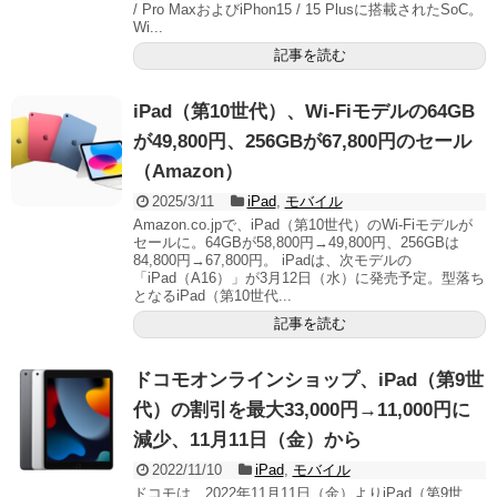
/ Pro MaxおよびiPhon15 / 15 Plusに搭載されたSoC。
Wi...
記事を読む
iPad（第10世代）、Wi-Fiモデルの64GB
が49,800円、256GBが67,800円のセール
（Amazon）
2025/3/11
iPad
,
モバイル
Amazon.co.jpで、iPad（第10世代）のWi-Fiモデルが
セールに。64GBが58,800円→49,800円、256GBは
84,800円→67,800円。 iPadは、次モデルの
「iPad（A16）」が3月12日（水）に発売予定。型落ち
となるiPad（第10世代...
記事を読む
ドコモオンラインショップ、iPad（第9世
代）の割引を最大33,000円→11,000円に
減少、11月11日（金）から
2022/11/10
iPad
,
モバイル
ドコモは、2022年11月11日（金）よりiPad（第9世