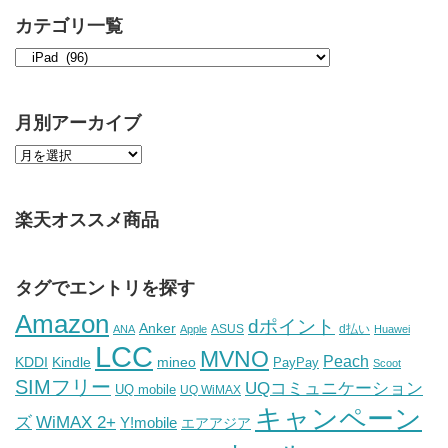
カテゴリ一覧
月別アーカイブ
楽天オススメ商品
タグでエントリを探す
Amazon
dポイント
Anker
ASUS
d払い
ANA
Apple
Huawei
LCC
MVNO
Peach
KDDI
Kindle
mineo
PayPay
Scoot
SIMフリー
UQコミュニケーション
UQ mobile
UQ WiMAX
キャンペーン
WiMAX 2+
ズ
Y!mobile
エアアジア