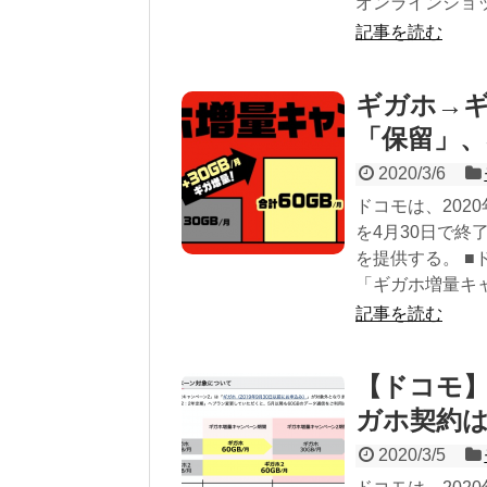
オンラインショップの
記事を読む
ギガホ→ギ
「保留」、
2020/3/6
ドコモは、202
を4月30日で終
を提供する。 ■
「ギガホ増量キャ
記事を読む
【ドコモ
ガホ契約は
2020/3/5