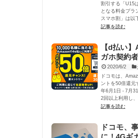
割引する「U15
となる料金プラン
スマホ割」は以下に
記事を読む
【d払い】
ガホ契約
2020/6/2
ドコモは、Ama
ントを50倍還元
年6月1日 - 7
2回以上利用し、支
記事を読む
ドコモ、事
に！4Gギ