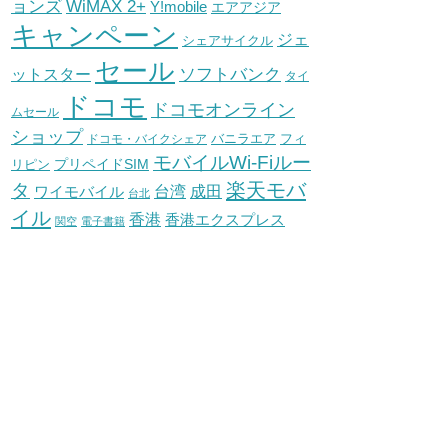
WiMAX 2+
ョンズ
Y!mobile
エアアジア
キャンペーン
ジェ
シェアサイクル
セール
ソフトバンク
ットスター
タイ
ドコモ
ドコモオンライン
ムセール
ショップ
バニラエア
ドコモ・バイクシェア
フィ
モバイルWi-Fiルー
プリペイドSIM
リピン
タ
楽天モバ
台湾
ワイモバイル
成田
台北
イル
香港
香港エクスプレス
関空
電子書籍