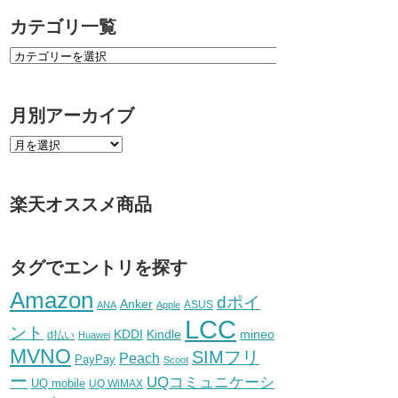
カテゴリ一覧
月別アーカイブ
楽天オススメ商品
タグでエントリを探す
Amazon
dポイ
Anker
ASUS
ANA
Apple
LCC
ント
KDDI
Kindle
mineo
d払い
Huawei
MVNO
SIMフリ
Peach
PayPay
Scoot
ー
UQコミュニケーシ
UQ mobile
UQ WiMAX