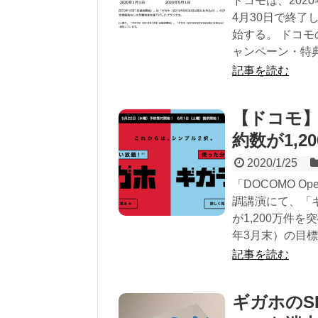
ドコモは、202
4月30日で終了
始する。 ドコモ
ャンペーン・特典 |
記事を読む
【ドコモ
約数が1,2
2020/1/25
「DOCOMO O
調講演にて、「
が1,200万件を
年3月末）の目標と
記事を読む
ギガホのS