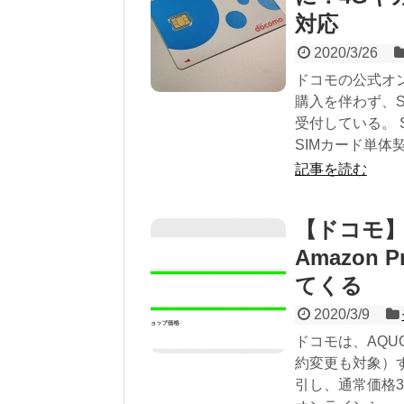
対応
2020/3/26
ドコモの公式オ
購入を伴わず、S
受付している。 S
SIMカード単体契
記事を読む
【ドコモ】
Amazon P
てくる
2020/3/9
ドコモは、AQUO
約変更も対象）す
引し、通常価格31