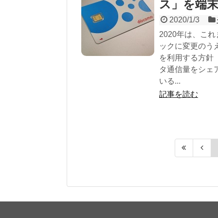
ス」を端
2020/1/3
2020年は、こ
ックに変更のう
を利用する方針
タ通信量をシェア
いる...
記事を読む