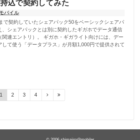
末持込で契約してみた
モバイル
れまで契約していたシェアパック50をベーシックシェアパ
え、シェアパックとは別に契約したギガホでデータ通信
（関連エントリ）。 ギガホ・ギガライト向けには、デー
して使う「データプラス」が月額1,000円で提供されて
1
2
3
4
© 2006
shimajiro@mobiler