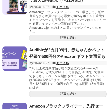
で最大10%還元（〜12月6日）
2024/11/27
モバイル
Amazonは、ブラックフライデーの一環として、紙の
書籍をまとめ買いすると最大で10%をポイント還元す
るキャンペーンを実施中。 キャンペーンはエントリー
が必要。キャンペーン詳細は以下にて。
Amazon.co.jp: 本のまとめ買い キャンペーン: 本 ■
キ...
記事を読む
Audibleが3カ月99円、赤ちゃんかペット
登録で500円分のAmazonギフト券還元も
2024/11/27
モバイル
20万以上の対象作品が聴き放題になるAmazonの
「Audible」が3カ月99円（1カ月あたり33円）で利用
できるキャンペーンが開催されている。キャンペーン
は2024年12月6日まで。 キャンペーン期間は11月5
日〜12月6日まで。99円で利用できる期間（3カ月間）
の経過...
記事を読む
Amazonブラックフライデー、先行セー