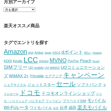
月別アーカイブ
楽天オススメ商品
タグでエントリを探す
Amazon
dポイント
Anker
ASUS
d払い
ANA
Apple
Huawei
LCC
MVNO
Peach
KDDI
Kindle
mineo
PayPay
Scoot
SIMフリー
UQコミュニケーション
UQ mobile
UQ WiMAX
キャンペーン
WiMAX 2+
ズ
Y!mobile
エアアジア
セール
ソフトバンク
ジェットスター
シェアサイクル
タ
ドコモ
ドコモオンラインショップ
イムセール
ドコ
モバイル
バニラエア
プリペイドSIM
モ・バイクシェア
フィリピン
Wi-Fiルータ
楽天モバイル
台湾
ワイモバイル
成田
台北