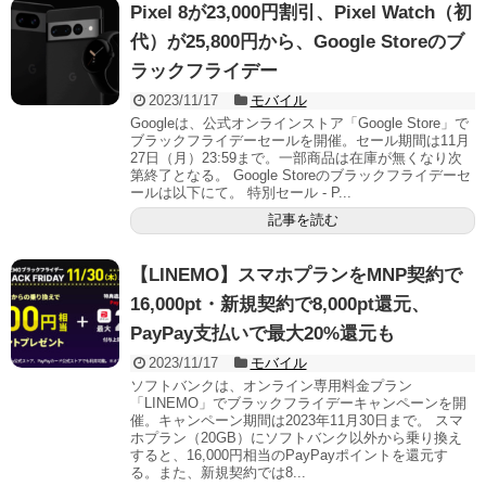
Pixel 8が23,000円割引、Pixel Watch（初
代）が25,800円から、Google Storeのブ
ラックフライデー
2023/11/17
モバイル
Googleは、公式オンラインストア「Google Store」で
ブラックフライデーセールを開催。セール期間は11月
27日（月）23:59まで。一部商品は在庫が無くなり次
第終了となる。 Google Storeのブラックフライデーセ
ールは以下にて。 特別セール - P...
記事を読む
【LINEMO】スマホプランをMNP契約で
16,000pt・新規契約で8,000pt還元、
PayPay支払いで最大20%還元も
2023/11/17
モバイル
ソフトバンクは、オンライン専用料金プラン
「LINEMO」でブラックフライデーキャンペーンを開
催。キャンペーン期間は2023年11月30日まで。 スマ
ホプラン（20GB）にソフトバンク以外から乗り換え
すると、16,000円相当のPayPayポイントを還元す
る。また、新規契約では8...