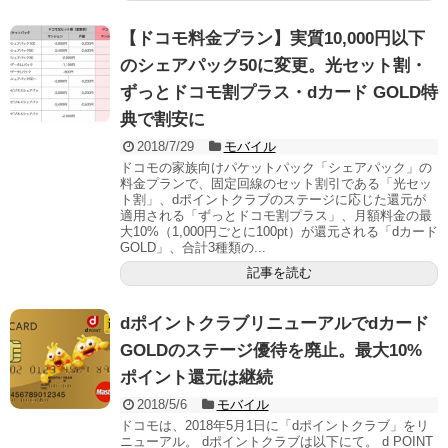
【ドコモ料金プラン】実質10,000円以下
のシェアパック50に変更。光セット割・
ずっとドコモ割プラス・dカード GOLD特
典で割安に
2018/7/29
モバイル
ドコモの家族向けパケットパック「シェアパック」の
料金プランで、固定回線のセット割引である「光セッ
ト割」、dポイントクラブのステージに応じた還元が
適用される「ずっとドコモ割プラス」、月額料金の最
大10%（1,000円ごとに100pt）が還元される「dカード
GOLD」、合計3種類の...
記事を読む
dポイントクラブリニューアルでdカード
GOLDのステージ優待を廃止。最大10%
ポイント還元は継続
2018/5/6
モバイル
ドコモは、2018年5月1日に「dポイントクラブ」をリ
ニューアル。 dポイントクラブは以下にて。 d POINT