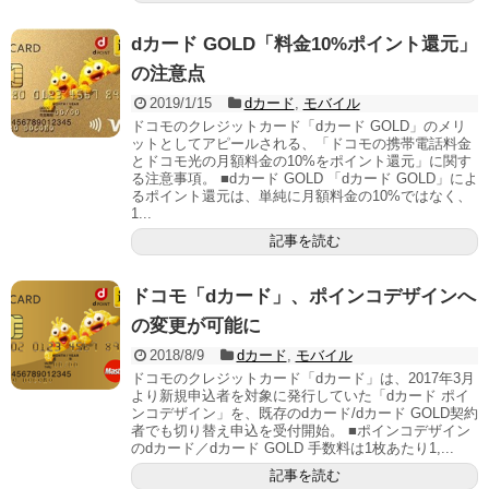
dカード GOLD「料金10%ポイント還元」
の注意点
2019/1/15
dカード
,
モバイル
ドコモのクレジットカード「dカード GOLD」のメリ
ットとしてアピールされる、「ドコモの携帯電話料金
とドコモ光の月額料金の10%をポイント還元」に関す
る注意事項。 ■dカード GOLD 「dカード GOLD」によ
るポイント還元は、単純に月額料金の10%ではなく、
1...
記事を読む
ドコモ「dカード」、ポインコデザインへ
の変更が可能に
2018/8/9
dカード
,
モバイル
ドコモのクレジットカード「dカード」は、2017年3月
より新規申込者を対象に発行していた「dカード ポイ
ンコデザイン」を、既存のdカード/dカード GOLD契約
者でも切り替え申込を受付開始。 ■ポインコデザイン
のdカード／dカード GOLD 手数料は1枚あたり1,...
記事を読む