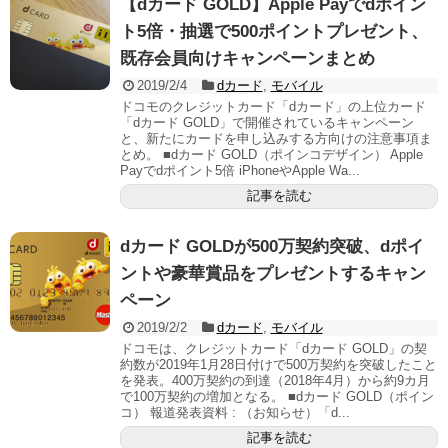
【dカード GOLD】Apple Payでdポイン
ト5倍・抽選で500ポイントプレゼント、
既存会員向けキャンペーンまとめ
2019/2/4
dカード
,
モバイル
ドコモのクレジットカード「dカード」の上位カード
「dカード GOLD」で開催されているキャンペーン
と、新たにカードを申し込みする方向けの注意事項ま
とめ。 ■dカード GOLD（ポインコデザイン） Apple
Payでdポイント5倍 iPhoneやApple Wa...
記事を読む
dカード GOLDが500万契約突破、dポイ
ントや豪華賞品をプレゼントするキャン
ペーン
2019/2/2
dカード
,
モバイル
ドコモは、クレジットカード「dカード GOLD」の契
約数が2019年1月28日付けで500万契約を突破したこと
を発表。400万契約の到達（2018年4月）から約9カ月
で100万契約の増加となる。 ■dカード GOLD（ポイン
コ） 報道発表資料 : （お知らせ）「d...
記事を読む