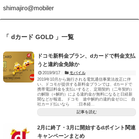
shimajiro@mobiler
「 dカード GOLD 」一覧
ドコモ新料金プラン、dカードで料金支払
うと違約金免除か
2019/9/17
モバイル
2019年10月から施行される電気通信事業法改正に伴
い、ドコモが提供する新料金プランでは、dカードで
携帯電話料金を支払いすると、定期契約（二年契約）
の解除（=解約）による違約金が無料になると日経新
聞などが報道。 ドコモ 途中解約の違約金ゼロに 自
社カード払いなら :日本経...
記事を読む
2月に終了・3月に開始するdポイント関連
キャンペーンまとめ