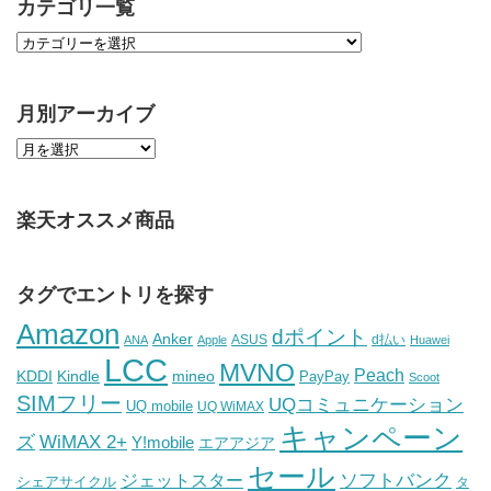
カテゴリ一覧
月別アーカイブ
楽天オススメ商品
タグでエントリを探す
Amazon
dポイント
Anker
ASUS
d払い
ANA
Apple
Huawei
LCC
MVNO
Peach
KDDI
Kindle
mineo
PayPay
Scoot
SIMフリー
UQコミュニケーション
UQ mobile
UQ WiMAX
キャンペーン
WiMAX 2+
ズ
Y!mobile
エアアジア
セール
ソフトバンク
ジェットスター
シェアサイクル
タ