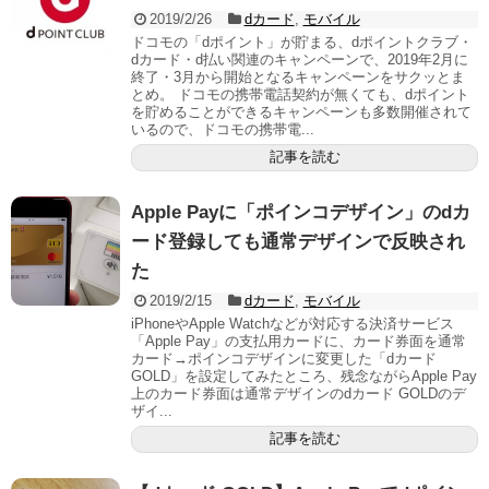
2019/2/26
dカード
,
モバイル
ドコモの「dポイント」が貯まる、dポイントクラブ・
dカード・d払い関連のキャンペーンで、2019年2月に
終了・3月から開始となるキャンペーンをサクッとま
とめ。 ドコモの携帯電話契約が無くても、dポイント
を貯めることができるキャンペーンも多数開催されて
いるので、ドコモの携帯電...
記事を読む
Apple Payに「ポインコデザイン」のdカ
ード登録しても通常デザインで反映され
た
2019/2/15
dカード
,
モバイル
iPhoneやApple Watchなどが対応する決済サービス
「Apple Pay」の支払用カードに、カード券面を通常
カード→ポインコデザインに変更した「dカード
GOLD」を設定してみたところ、残念ながらApple Pay
上のカード券面は通常デザインのdカード GOLDのデ
ザイ...
記事を読む