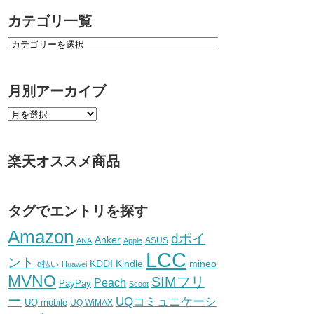
カテゴリ一覧
月別アーカイブ
楽天オススメ商品
タグでエントリを探す
Amazon
dポイ
Anker
ASUS
ANA
Apple
LCC
ント
KDDI
Kindle
mineo
d払い
Huawei
MVNO
SIMフリ
Peach
PayPay
Scoot
ー
UQコミュニケーシ
UQ mobile
UQ WiMAX