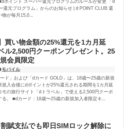
■dポイント スーパー還元プログラムのルールが変更 「d
還元プログラム」からのお知らせ | d POINT CLUB 還
が毎月15,0...
】買い物金額の25%還元を1カ月延
ベル2,500円クーポンプレゼント。25
規会員限定
モバイル
ード」および「dカード GOLD」は、18歳〜25歳の新規
規入会後にdポイントが25%還元される期間を1カ月延
モの旅行サイト「dトラベル」で使える2,500円クーポ
る。 ■dカード：18歳〜25歳の新規加入者限定キ...
割賦支払でも即日SIMロック解除に