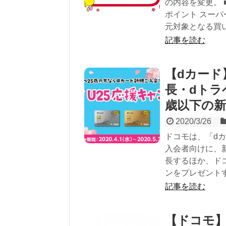
の内容を変更。 
ポイント スーパー
元対象となる買い物
記事を読む
【dカード
長・dトラ
歳以下の新
2020/3/26
ドコモは、「dカ
入会者向けに、新
長するほか、ドコ
ンをプレゼントす
記事を読む
【ドコモ】