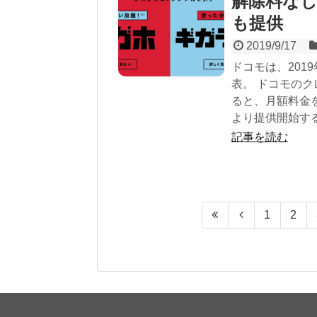
解除料なし
も提供
2019/9/17
ドコモは、201
表。 ドコモの
ると、月額料金を
より提供開始する
記事を読む
1
2