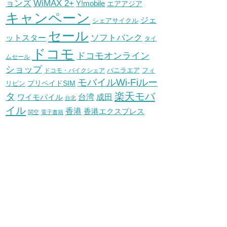
WiMAX 2+
ョンズ
Y!mobile
エアアジア
キャンペーン
ジェ
シェアサイクル
セール
ソフトバンク
ットスター
タイ
ドコモ
ドコモオンライン
ムセール
ショップ
バニラエア
ドコモ・バイクシェア
フィ
モバイルWi-Fiルー
プリペイドSIM
リピン
タ
楽天モバ
台湾
ワイモバイル
成田
台北
イル
香港
香港エクスプレス
関空
電子書籍