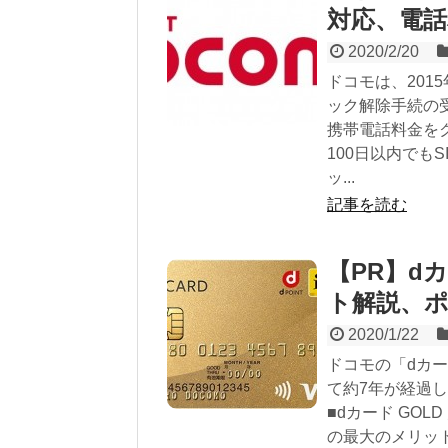
対応、電
2020/2/20
ドコモは、201
ック解除手続の
携帯電話料金を
100日以内でも
ッ...
記事を読む
【PR】d
ト解説、ポ
2020/1/22
ドコモの「dカー
て約7年が経過し
■dカード GOL
の最大のメリット