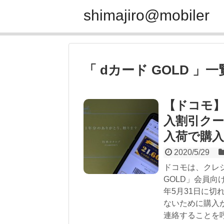
shimajiro@mobiler
「 dカード GOLD 」一
【ドコモ】
入割引ク
入荷で購
2020/5/29
ドコモは、クレ
GOLD」会員向
年5月31日に
ないために購入
連絡することを呼び