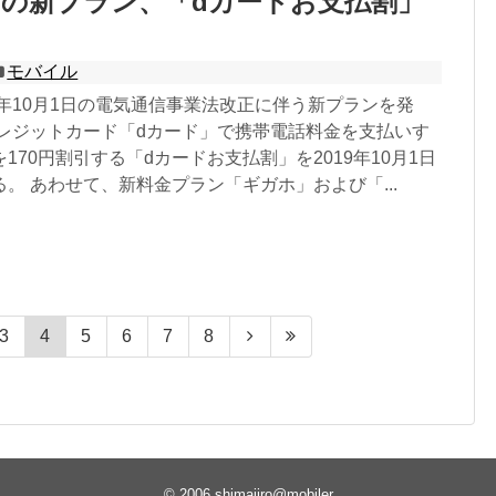
の新プラン、「dカードお支払割」
モバイル
9年10月1日の電気通信事業法改正に伴う新プランを発
クレジットカード「dカード」で携帯電話料金を支払いす
170円割引する「dカードお支払割」を2019年10月1日
。 あわせて、新料金プラン「ギガホ」および「...
3
4
5
6
7
8
© 2006
shimajiro@mobiler