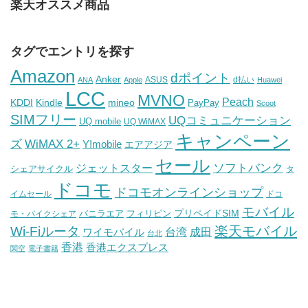
楽天オススメ商品
タグでエントリを探す
Amazon
dポイント
Anker
ASUS
d払い
ANA
Apple
Huawei
LCC
MVNO
Peach
KDDI
Kindle
mineo
PayPay
Scoot
SIMフリー
UQコミュニケーション
UQ mobile
UQ WiMAX
キャンペーン
WiMAX 2+
ズ
Y!mobile
エアアジア
セール
ソフトバンク
ジェットスター
シェアサイクル
タ
ドコモ
ドコモオンラインショップ
イムセール
ドコ
モバイル
バニラエア
プリペイドSIM
モ・バイクシェア
フィリピン
Wi-Fiルータ
楽天モバイル
台湾
ワイモバイル
成田
台北
香港
香港エクスプレス
関空
電子書籍