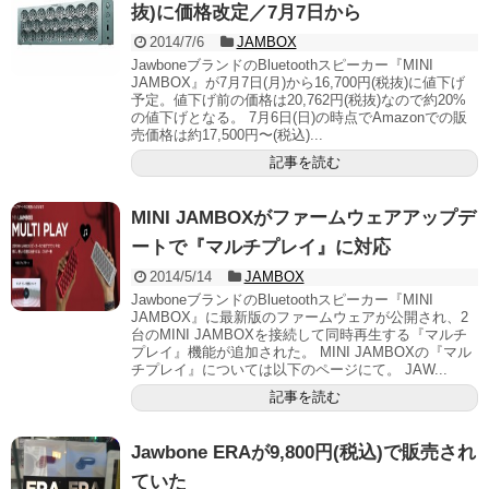
抜)に価格改定／7月7日から
2014/7/6
JAMBOX
JawboneブランドのBluetoothスピーカー『MINI
JAMBOX』が7月7日(月)から16,700円(税抜)に値下げ
予定。値下げ前の価格は20,762円(税抜)なので約20%
の値下げとなる。 7月6日(日)の時点でAmazonでの販
売価格は約17,500円〜(税込)...
記事を読む
MINI JAMBOXがファームウェアアップデ
ートで『マルチプレイ』に対応
2014/5/14
JAMBOX
JawboneブランドのBluetoothスピーカー『MINI
JAMBOX』に最新版のファームウェアが公開され、2
台のMINI JAMBOXを接続して同時再生する『マルチ
プレイ』機能が追加された。 MINI JAMBOXの『マル
チプレイ』については以下のページにて。 JAW...
記事を読む
Jawbone ERAが9,800円(税込)で販売され
ていた