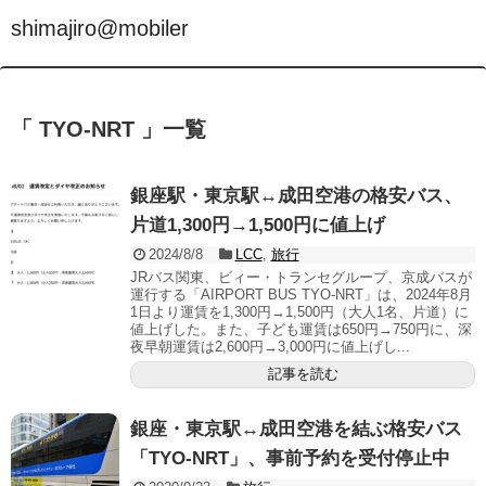
shimajiro@mobiler
「 TYO-NRT 」一覧
銀座駅・東京駅↔成田空港の格安バス、
片道1,300円→1,500円に値上げ
2024/8/8
LCC
,
旅行
JRバス関東、ビィー・トランセグループ、京成バスが
運行する「AIRPORT BUS TYO-NRT」は、2024年8月
1日より運賃を1,300円→1,500円（大人1名、片道）に
値上げした。また、子ども運賃は650円→750円に、深
夜早朝運賃は2,600円→3,000円に値上げし...
記事を読む
銀座・東京駅↔成田空港を結ぶ格安バス
「TYO-NRT」、事前予約を受付停止中