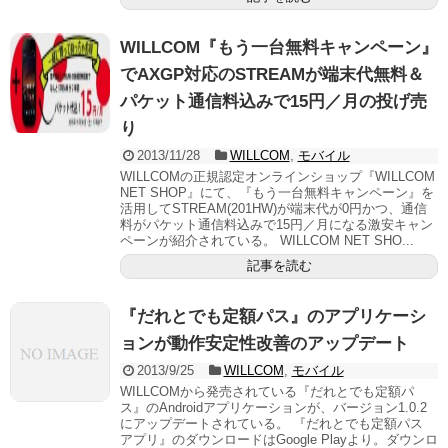
WILLCOM『もう一台無料キャンペーン』
でAXGP対応のSTREAMが端末代無料＆
パケット通信料込みで15円／月の投げ売
り
2013/11/28
WILLCOM
,
モバイル
WILLCOMの正規認定オンラインショップ『WILLCOM
NET SHOP』にて、『もう一台無料キャンペーン』を
活用してSTREAM(201HW)が端末代が0円かつ、通信
料がパケット通信料込みで15円／月になる激安キャン
ペーンが紹介されている。 WILLCOM NET SHO...
記事を読む
『だれとでも定額パス』のアプリケーシ
ョンが動作安定性改善のアップデート
2013/9/25
WILLCOM
,
モバイル
WILLCOMから発売されている『だれとでも定額パ
ス』のAndroidアプリケーションが、バージョン1.0.2
にアップデートされている。 『だれとでも定額パス
アプリ』のダウンロードはGoogle Playより。ダウンロ