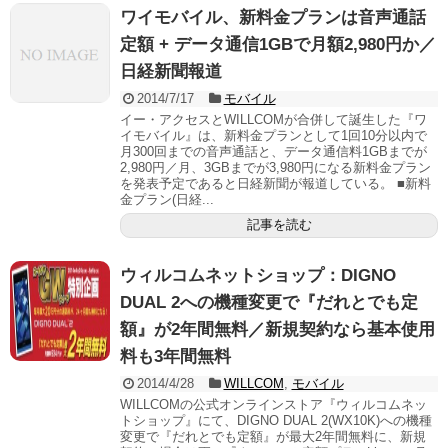
ワイモバイル、新料金プランは音声通話
定額 + データ通信1GBで月額2,980円か／
日経新聞報道
2014/7/17
モバイル
イー・アクセスとWILLCOMが合併して誕生した『ワ
イモバイル』は、新料金プランとして1回10分以内で
月300回までの音声通話と、データ通信料1GBまでが
2,980円／月、3GBまでが3,980円になる新料金プラン
を発表予定であると日経新聞が報道している。 ■新料
金プラン(日経...
記事を読む
ウィルコムネットショップ：DIGNO
DUAL 2への機種変更で『だれとでも定
額』が2年間無料／新規契約なら基本使用
料も3年間無料
2014/4/28
WILLCOM
,
モバイル
WILLCOMの公式オンラインストア『ウィルコムネッ
トショップ』にて、DIGNO DUAL 2(WX10K)への機種
変更で『だれとでも定額』が最大2年間無料に、新規