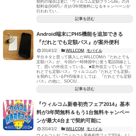
契約の場合は更に『ウィルコム定額プランLite』の月
額料金(934円／月)が3年間無料になるキャンペーンが
行われてい...
記事を読む
Android端末にPHS機能を追加できる
『だれとでも定額パス』が案外便利
2014/1/2
WILLCOM
,
モバイル
半分ネタと思って購入したWILLCOMの『だれとでも
定額パス』が、今回の一時帰国中に使う電話回線とし
て、思いの外役立っている。 ■案外役立っている『だ
れとでも定額パス』 ウィルコムの『だれとでも定額』
を契約しているPHS端末としては、『だれとでも定額
パス』の他に、SOCIU...
記事を読む
『ウィルコム新春初売フェア2014』基本
料が3年間無料＆もう1台無料キャンペー
ンが最大4台まで契約可能に
2014/1/2
WILLCOM
,
モバイル
ウィルコムが『ウィルコム新春初売フェア2014』とし