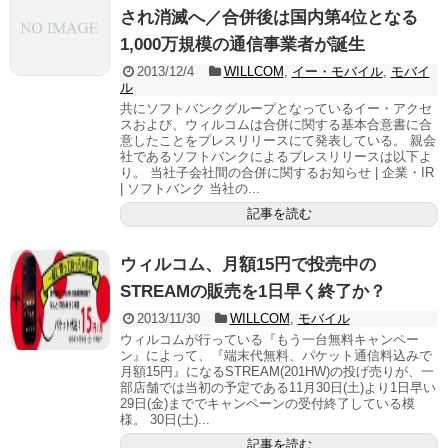
され消滅へ／合併後は国内第4位となる
1,000万規模の通信事業者が誕生
2013/12/4
WILLCOM
,
イー・モバイル
,
モバイ
ル
共にソフトバンクグループとなっているイー・アクセ
スおよび、ウィルコムは合併に関する基本合意書に合
意したことをプレスリリースにて発表している。 親会
社であるソフトバンクによるプレスリリースは以下よ
り。 当社子会社間の合併に関するお知らせ | 企業・IR
| ソフトバンク 当社の...
記事を読む
ウィルコム、月額15円で投売中の
STREAMの販売を1日早く終了か？
2013/11/30
WILLCOM
,
モバイル
ウィルコムが行っている『もう一台無料キャンペー
ン』によって、『端末代無料、パケット通信料込みで
月額15円』になるSTREAM(201HW)の投げ売りが、一
部店舗では当初の予定である11月30日(土)より1日早い
29日(金)まででキャンペーンの受付終了している模
様。 30日(土)...
記事を読む