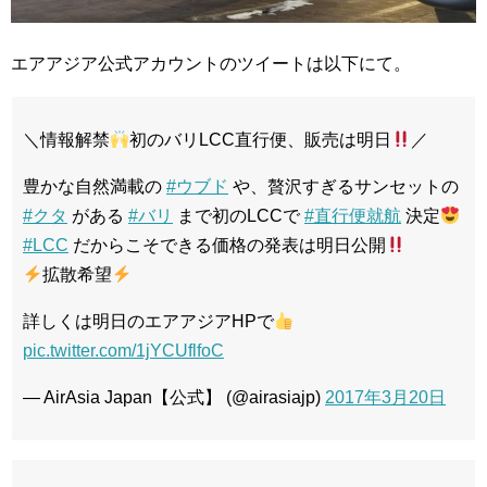
エアアジア公式アカウントのツイートは以下にて。
＼情報解禁
初のバリLCC直行便、販売は明日
／
豊かな自然満載の
#ウブド
や、贅沢すぎるサンセットの
#クタ
がある
#バリ
まで初のLCCで
#直行便就航
決定
#LCC
だからこそできる価格の発表は明日公開
拡散希望
詳しくは明日のエアアジアHPで
pic.twitter.com/1jYCUflfoC
— AirAsia Japan【公式】 (@airasiajp)
2017年3月20日