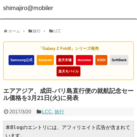
shimajiro@mobiler
ホーム
旅行
LCC
「Galaxy Z Fold8」シリーズ発売
Samsung公式
Amazon
楽天市場
docomo
KDDI
SoftBank
楽天モバイル
エアアジア、成田-バリ島直行便の就航記念セー
ル価格を3月21日(火)に発表
2017/3/20
LCC
,
旅行
本Blogのエントリには、アフィリエイト広告が含まれて
います。