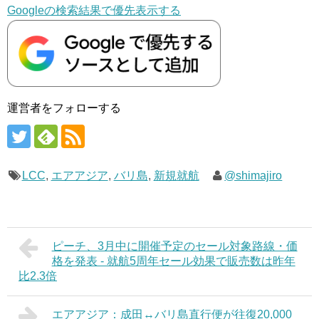
Googleの検索結果で優先表示する
運営者をフォローする
LCC
,
エアアジア
,
バリ島
,
新規就航
@shimajiro
ピーチ、3月中に開催予定のセール対象路線・価
格を発表 - 就航5周年セール効果で販売数は昨年
比2.3倍
エアアジア：成田↔バリ島直行便が往復20,000