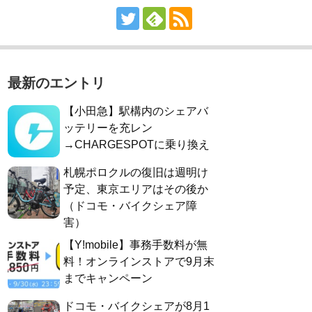
最新のエントリ
【小田急】駅構内のシェアバ
ッテリーを充レン
→CHARGESPOTに乗り換え
札幌ポロクルの復旧は週明け
予定、東京エリアはその後か
（ドコモ・バイクシェア障
害）
【Y!mobile】事務手数料が無
料！オンラインストアで9月末
までキャンペーン
ドコモ・バイクシェアが8月1