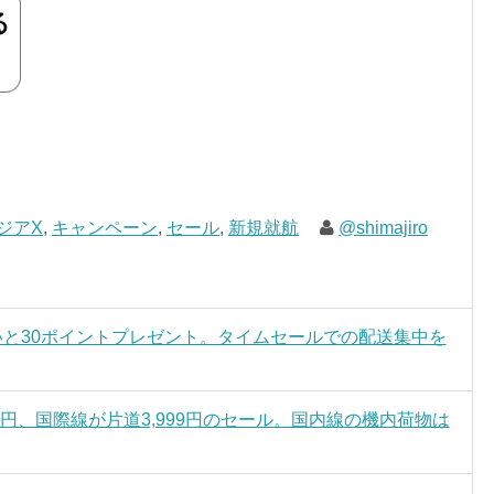
ジアX
,
キャンペーン
,
セール
,
新規就航
@shimajiro
ないと30ポイントプレゼント。タイムセールでの配送集中を
7円、国際線が片道3,999円のセール。国内線の機内荷物は