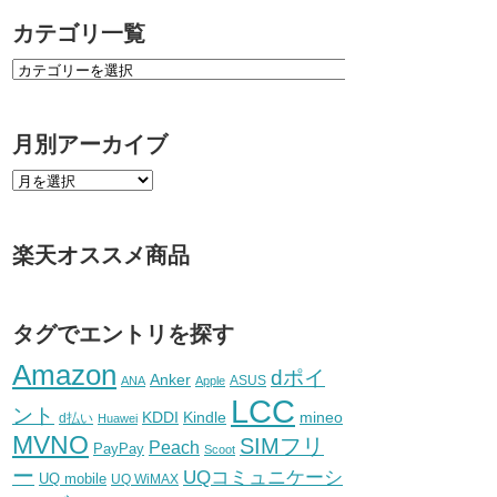
カテゴリ一覧
月別アーカイブ
楽天オススメ商品
タグでエントリを探す
Amazon
dポイ
Anker
ASUS
ANA
Apple
LCC
ント
KDDI
Kindle
mineo
d払い
Huawei
MVNO
SIMフリ
Peach
PayPay
Scoot
ー
UQコミュニケーシ
UQ mobile
UQ WiMAX