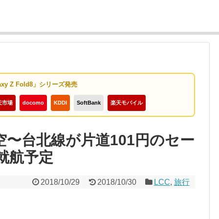
axy Z Fold8」シリーズ発売
天市場
docomo
KDDI
SoftBank
楽天モバイル
空〜台北線が片道101円のセー
日就航予定
2018/10/29
2018/10/30
LCC
,
旅行