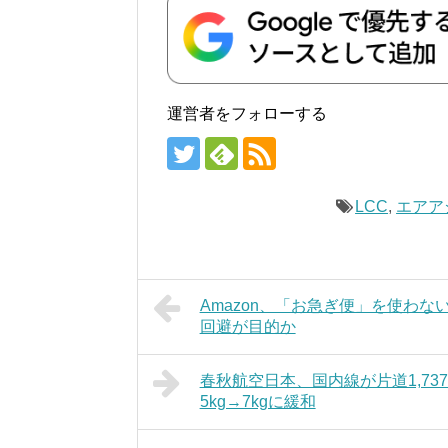
運営者をフォローする
LCC
,
エアア
Amazon、「お急ぎ便」を使わ
回避が目的か
春秋航空日本、国内線が片道1,73
5kg→7kgに緩和