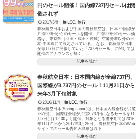
円のセール開催！国内線737円セールは開
催されず
2017/6/8
LCC
,
旅行
春秋航空日本および中国の春秋航空は、日本-中国線が
片道999円からのセールを開催。片道999円のセール価
格は、東京圏（羽田・成田・茨城）空港発着以外の日
本-中国線にて設定されている。 なお、春秋航空日本
が毎月7日に開催していた「737円セール」に関しては
開催のアナウンスが無く、...
記事を読む
春秋航空日本：日本国内線が全線737円、
国際線が3,737円のセール！11月21日から
来年3月下旬対象
2016/11/4
LCC
,
旅行
春秋航空日本(Spring Japan)は、日本国内線全線が片道
737円に、国際線全線が片道3,737円になるセールを11
月7日(月) 12:00より開催。対象となる搭乗期間は2016
年11月21日から2017年3月25日。 春秋航空日本のWeb
サイトでのセール告知＆詳細は以下...
記事を読む