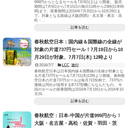
999円からとなるセールを7月9日(土)より開催。 販売
期間は7月9日から7月15日の毎日11時から23時(日本時
間)まで、搭乗期間は2016年7月20日から10月29日ま
で。対象となる路線は大阪(関西)・名古屋・東京・高
松・...
記事を読む
春秋航空日本：国内線＆国際線の全線が
対象の片道737円セール！7月19日から10
月29日が対象、7月7日(木) 12時より
2016/7/7
LCC
,
旅行
春秋航空日本は日本国内線＆国際線の全線が対象とな
る片道737円セールを7月7日(木)12時より開催。春秋航
空日本の片道737円セールは毎月7日恒例で、737円の
価格は同社が採用するB737型機にちなんだもの。 今
回のセールの搭乗期間は2016年7月19日から2016年10
月29...
記事を読む
春秋航空：日本-中国が片道999円から！
大阪・名古屋・高松・佐賀・羽田・茨