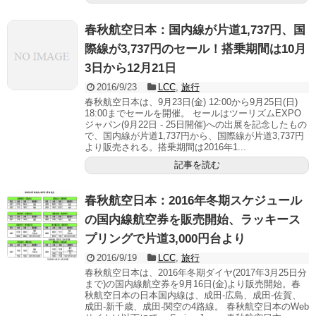
春秋航空日本：国内線が片道1,737円、国
際線が3,737円のセール！搭乗期間は10月
3日から12月21日
2016/9/23
LCC
,
旅行
春秋航空日本は、9月23日(金) 12:00から9月25日(日)
18:00までセールを開催。 セールはツーリズムEXPO
ジャパン(9月22日 - 25日開催)への出展を記念したもの
で、国内線が片道1,737円から、国際線が片道3,737円
より販売される。搭乗期間は2016年1...
記事を読む
春秋航空日本：2016年冬期スケジュール
の国内線航空券を販売開始、ラッキース
プリングで片道3,000円台より
2016/9/19
LCC
,
旅行
春秋航空日本は、2016年冬期ダイヤ(2017年3月25日分
まで)の国内線航空券を9月16日(金)より販売開始。春
秋航空日本の日本国内線は、成田-広島、成田-佐賀、
成田-新千歳、成田-関空の4路線。 春秋航空日本のWeb