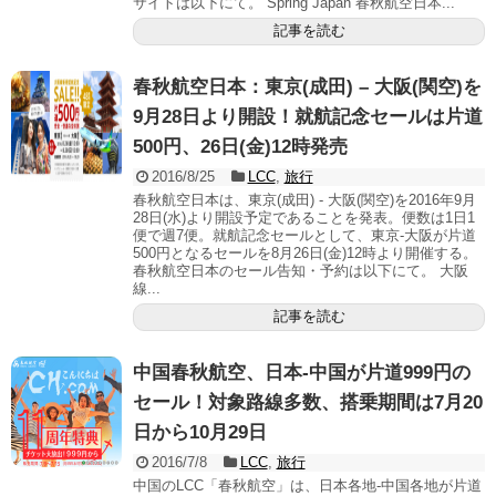
サイトは以下にて。 Spring Japan 春秋航空日本...
記事を読む
春秋航空日本：東京(成田) – 大阪(関空)を
9月28日より開設！就航記念セールは片道
500円、26日(金)12時発売
2016/8/25
LCC
,
旅行
春秋航空日本は、東京(成田) - 大阪(関空)を2016年9月
28日(水)より開設予定であることを発表。便数は1日1
便で週7便。就航記念セールとして、東京-大阪が片道
500円となるセールを8月26日(金)12時より開催する。
春秋航空日本のセール告知・予約は以下にて。 大阪
線...
記事を読む
中国春秋航空、日本-中国が片道999円の
セール！対象路線多数、搭乗期間は7月20
日から10月29日
2016/7/8
LCC
,
旅行
中国のLCC「春秋航空」は、日本各地-中国各地が片道