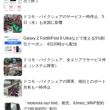
日で終了
ドコモ・バイクシェアのサービス一時停止、5
日（水）も全国に影響
Galaxy Z Fold8/Fold 8 Ultraなどで使える5%割
引クーポン、4日20時から配信
ドコモ・バイクシェア、全エリアでサービス停
止（システム障害）
ドコモ・バイクシェアの障害、他社とのポート
共有も一時停止
「motorola razr fold」発売、IIJmioにMNP契約
で199,800円に割引