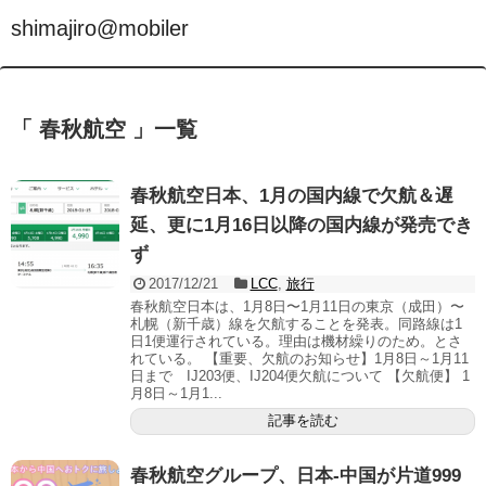
shimajiro@mobiler
「 春秋航空 」一覧
春秋航空日本、1月の国内線で欠航＆遅
延、更に1月16日以降の国内線が発売でき
ず
2017/12/21
LCC
,
旅行
春秋航空日本は、1月8日〜1月11日の東京（成田）〜
札幌（新千歳）線を欠航することを発表。同路線は1
日1便運行されている。理由は機材繰りのため。とさ
れている。 【重要、欠航のお知らせ】1月8日～1月11
日まで IJ203便、IJ204便欠航について 【欠航便】 1
月8日～1月1...
記事を読む
春秋航空グループ、日本-中国が片道999