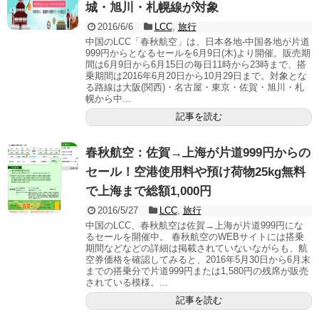
城・旭川・札幌線が対象
2016/6/6
LCC
,
旅行
中国のLCC「春秋航空」は、日本各地-中国各地が片道
999円からとなるセールを6月9日(木)より開催。販売期
間は6月9日から6月15日の毎日11時から23時まで、搭
乗期間は2016年6月20日から10月29日まで。対象とな
る路線は大阪(関西)・名古屋・東京・佐賀・旭川・札
幌から中...
記事を読む
春秋航空：佐賀→上海が片道999円からの
セール！空港使用料や預け荷物25kg無料
で上海まで総額1,000円
2016/5/27
LCC
,
旅行
中国のLCC、春秋航空は佐賀→上海が片道999円にな
るセールを開催中。 春秋航空のWEBサイトには搭乗
期間などなどの詳細は掲載されていないながらも、航
空券価格を確認してみると、2016年5月30日から6月末
までの搭乗分で片道999円または1,580円の残席が販売
されている模様。...
記事を読む