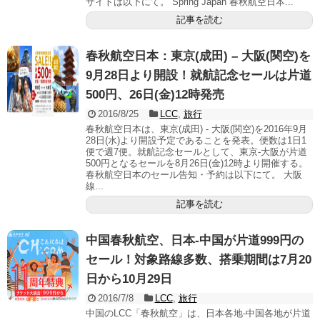
サイトは以下にて。 Spring Japan 春秋航空日本...
記事を読む
春秋航空日本：東京(成田) – 大阪(関空)を
9月28日より開設！就航記念セールは片道
500円、26日(金)12時発売
2016/8/25
LCC
,
旅行
春秋航空日本は、東京(成田) - 大阪(関空)を2016年9月
28日(水)より開設予定であることを発表。便数は1日1
便で週7便。就航記念セールとして、東京-大阪が片道
500円となるセールを8月26日(金)12時より開催する。
春秋航空日本のセール告知・予約は以下にて。 大阪
線...
記事を読む
中国春秋航空、日本-中国が片道999円の
セール！対象路線多数、搭乗期間は7月20
日から10月29日
2016/7/8
LCC
,
旅行
中国のLCC「春秋航空」は、日本各地-中国各地が片道