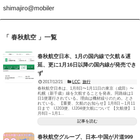
shimajiro@mobiler
「 春秋航空 」一覧
春秋航空日本、1月の国内線で欠航＆遅
延、更に1月16日以降の国内線が発売でき
ず
2017/12/21
LCC
,
旅行
春秋航空日本は、1月8日〜1月11日の東京（成田）〜
札幌（新千歳）線を欠航することを発表。同路線は1
日1便運行されている。理由は機材繰りのため。とさ
れている。 【重要、欠航のお知らせ】1月8日～1月11
日まで IJ203便、IJ204便欠航について 【欠航便】 1
月8日～1月1...
記事を読む
春秋航空グループ、日本-中国が片道999