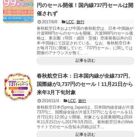
円のセール開催！国内線737円セールは開
催されず
2017/6/8
LCC
,
旅行
春秋航空日本および中国の春秋航空は、日本-中国線が
片道999円からのセールを開催。片道999円のセール価
格は、東京圏（羽田・成田・茨城）空港発着以外の日
本-中国線にて設定されている。 なお、春秋航空日本
が毎月7日に開催していた「737円セール」に関しては
開催のアナウンスが無く、...
記事を読む
春秋航空日本：日本国内線が全線737円、
国際線が3,737円のセール！11月21日から
来年3月下旬対象
2016/11/4
LCC
,
旅行
春秋航空日本(Spring Japan)は、日本国内線全線が片道
737円に、国際線全線が片道3,737円になるセールを11
月7日(月) 12:00より開催。対象となる搭乗期間は2016
年11月21日から2017年3月25日。 春秋航空日本のWeb
サイトでのセール告知＆詳細は以下...
記事を読む