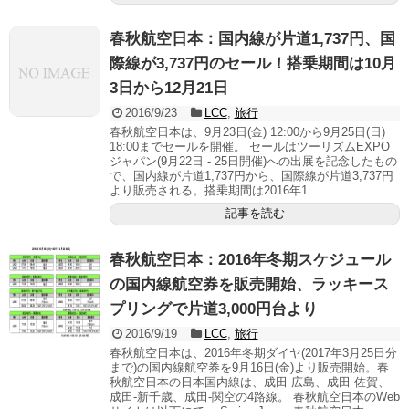
春秋航空日本：国内線が片道1,737円、国
際線が3,737円のセール！搭乗期間は10月
3日から12月21日
2016/9/23
LCC
,
旅行
春秋航空日本は、9月23日(金) 12:00から9月25日(日)
18:00までセールを開催。 セールはツーリズムEXPO
ジャパン(9月22日 - 25日開催)への出展を記念したもの
で、国内線が片道1,737円から、国際線が片道3,737円
より販売される。搭乗期間は2016年1...
記事を読む
春秋航空日本：2016年冬期スケジュール
の国内線航空券を販売開始、ラッキース
プリングで片道3,000円台より
2016/9/19
LCC
,
旅行
春秋航空日本は、2016年冬期ダイヤ(2017年3月25日分
まで)の国内線航空券を9月16日(金)より販売開始。春
秋航空日本の日本国内線は、成田-広島、成田-佐賀、
成田-新千歳、成田-関空の4路線。 春秋航空日本のWeb