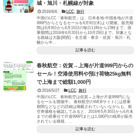
城・旭川・札幌線が対象
2016/6/6
LCC
,
旅行
中国のLCC「春秋航空」は、日本各地-中国各地が片道
999円からとなるセールを6月9日(木)より開催。販売期
間は6月9日から6月15日の毎日11時から23時まで、搭
乗期間は2016年6月20日から10月29日まで。対象とな
る路線は大阪(関西)・名古屋・東京・佐賀・旭川・札
幌から中...
記事を読む
春秋航空：佐賀→上海が片道999円からの
セール！空港使用料や預け荷物25kg無料
で上海まで総額1,000円
2016/5/27
LCC
,
旅行
中国のLCC、春秋航空は佐賀→上海が片道999円にな
るセールを開催中。 春秋航空のWEBサイトには搭乗
期間などなどの詳細は掲載されていないながらも、航
空券価格を確認してみると、2016年5月30日から6月末
までの搭乗分で片道999円または1,580円の残席が販売
されている模様。...
記事を読む