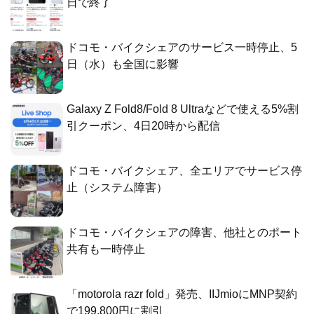
日で終了
ドコモ・バイクシェアのサービス一時停止、5
日（水）も全国に影響
Galaxy Z Fold8/Fold 8 Ultraなどで使える5%割
引クーポン、4日20時から配信
ドコモ・バイクシェア、全エリアでサービス停
止（システム障害）
ドコモ・バイクシェアの障害、他社とのポート
共有も一時停止
「motorola razr fold」発売、IIJmioにMNP契約
で199,800円に割引