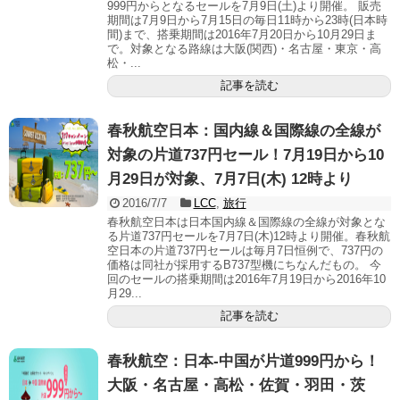
999円からとなるセールを7月9日(土)より開催。 販売
期間は7月9日から7月15日の毎日11時から23時(日本時
間)まで、搭乗期間は2016年7月20日から10月29日ま
で。対象となる路線は大阪(関西)・名古屋・東京・高
松・...
記事を読む
春秋航空日本：国内線＆国際線の全線が
対象の片道737円セール！7月19日から10
月29日が対象、7月7日(木) 12時より
2016/7/7
LCC
,
旅行
春秋航空日本は日本国内線＆国際線の全線が対象とな
る片道737円セールを7月7日(木)12時より開催。春秋航
空日本の片道737円セールは毎月7日恒例で、737円の
価格は同社が採用するB737型機にちなんだもの。 今
回のセールの搭乗期間は2016年7月19日から2016年10
月29...
記事を読む
春秋航空：日本-中国が片道999円から！
大阪・名古屋・高松・佐賀・羽田・茨