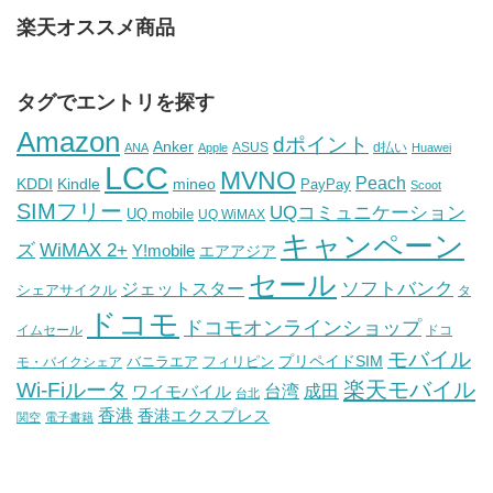
楽天オススメ商品
タグでエントリを探す
Amazon
dポイント
Anker
ASUS
d払い
ANA
Apple
Huawei
LCC
MVNO
Peach
KDDI
Kindle
mineo
PayPay
Scoot
SIMフリー
UQコミュニケーション
UQ mobile
UQ WiMAX
キャンペーン
WiMAX 2+
ズ
Y!mobile
エアアジア
セール
ソフトバンク
ジェットスター
シェアサイクル
タ
ドコモ
ドコモオンラインショップ
イムセール
ドコ
モバイル
バニラエア
プリペイドSIM
モ・バイクシェア
フィリピン
Wi-Fiルータ
楽天モバイル
台湾
ワイモバイル
成田
台北
香港
香港エクスプレス
関空
電子書籍