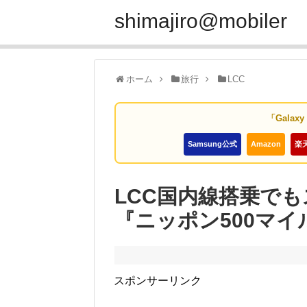
shimajiro@mobiler
ホーム
旅行
LCC
「Galax
Samsung公式
Amazon
楽
LCC国内線搭乗で
『ニッポン500マ
スポンサーリンク