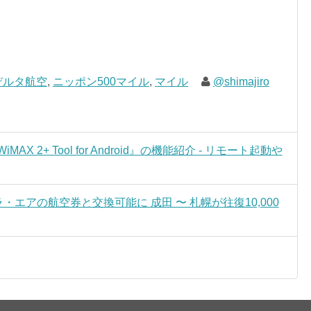
デルタ航空
,
ニッポン500マイル
,
マイル
@shimajiro
iMAX 2+ Tool for Android』の機能紹介 - リモート起動や
・エアの航空券と交換可能に 成田 〜 札幌が往復10,000