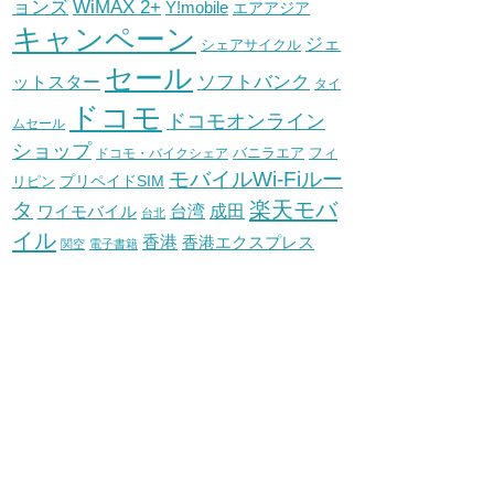
WiMAX 2+
ョンズ
Y!mobile
エアアジア
キャンペーン
ジェ
シェアサイクル
セール
ソフトバンク
ットスター
タイ
ドコモ
ドコモオンライン
ムセール
ショップ
バニラエア
ドコモ・バイクシェア
フィ
モバイルWi-Fiルー
プリペイドSIM
リピン
タ
楽天モバ
台湾
ワイモバイル
成田
台北
イル
香港
香港エクスプレス
関空
電子書籍