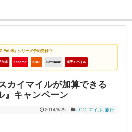
y Z Fold8」シリーズ予約受付中
天市場
docomo
KDDI
SoftBank
楽天モバイル
もスカイマイルが加算できる
イル』キャンペーン
2014/6/25
LCC
,
マイル
,
旅行