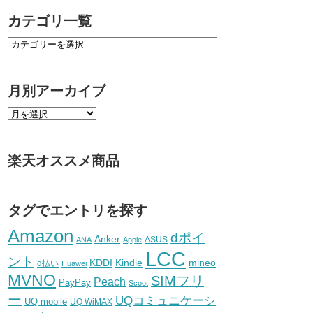
カテゴリ一覧
月別アーカイブ
楽天オススメ商品
タグでエントリを探す
Amazon
dポイ
Anker
ASUS
ANA
Apple
LCC
ント
KDDI
Kindle
mineo
d払い
Huawei
MVNO
SIMフリ
Peach
PayPay
Scoot
ー
UQコミュニケーシ
UQ mobile
UQ WiMAX