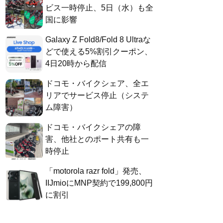
ビス一時停止、5日（水）も全
国に影響
Galaxy Z Fold8/Fold 8 Ultraな
どで使える5%割引クーポン、
4日20時から配信
ドコモ・バイクシェア、全エ
リアでサービス停止（システ
ム障害）
ドコモ・バイクシェアの障
害、他社とのポート共有も一
時停止
「motorola razr fold」発売、
IIJmioにMNP契約で199,800円
に割引