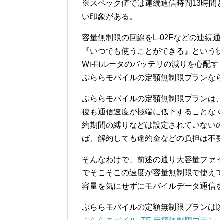
※スペック値では連続通信時間13時
い印象がある。
容量無制限の回線をL-02Fなどの連
『いつでも使うことができる』という
Wi-Fiルータのバッテリの減りを心
ぷららモバイルの定額無制限プランな
ぷららモバイルの定額無制限プランは
後も通信速度が極端に低下することな
約期間の縛りなどは設定されていない
ば、解約しても違約金などの負担は不
そんなわけで、前述の通り大容量ファ
でそこそこの速度が容量無制限で使えて
容量を気にせずにモバイルデータ通信
ぷららモバイルの定額無制限プランは