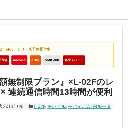
y Z Fold8」シリーズ予約受付中
天市場
docomo
KDDI
SoftBank
楽天モバイル
無制限プラン』×L-02Fのレ
 × 連続通信時間13時間が便利
2014/10/8
L-02F
,
モバイル
,
モバイルWi-Fiルータ