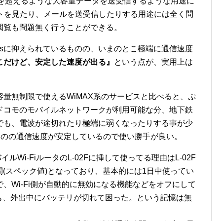
Bを超えるような大容量データを送受信するような用途に
イトを見たり、メールを送受信したりする用途には全く問
画閲覧も問題無く行うことができる。
psに抑えられているものの、いまのとこ極端に通信速度
こだけど、安定した速度が出る』
という点が、実用上は
量無制限で使えるWiMAX系のサービスと比べると、ぷ
ドコモのモバイルネットワークが利用可能な分、地下鉄
でも、電波が途切れたり極端に弱くなったりする事が少
るものの通信速度が安定しているので使い勝手が良い。
Wi-FiルータのL-02Fに挿して使ってる理由はL-02F
間(スペック値)となっており、基本的には1日中使ってい
、Wi-Fi側が自動的に無効になる機能などをオフにして
いても、外出中にバッテリが切れて困った。という記憶は無