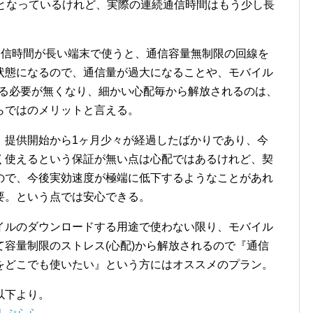
間となっているけれど、実際の連続通信時間はもう少し長
続通信時間が長い端末で使うと、通信容量無制限の回線を
状態になるので、通信量が過大になることや、モバイル
配する必要が無くなり、細かい心配毎から解放されるのは、
らではのメリットと言える。
、提供開始から1ヶ月少々が経過したばかりであり、今
く使えるという保証が無い点は心配ではあるけれど、契
ので、今後実効速度が極端に低下するようなことがあれ
要。という点では安心できる。
イルのダウンロードする用途で使わない限り、モバイル
容量制限のストレス(心配)から解放されるので『通信
をどこでも使いたい』という方にはオススメのプラン。
以下より。