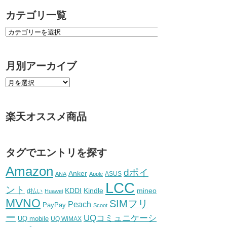
カテゴリ一覧
月別アーカイブ
楽天オススメ商品
タグでエントリを探す
Amazon
dポイ
Anker
ASUS
ANA
Apple
LCC
ント
KDDI
Kindle
mineo
d払い
Huawei
MVNO
SIMフリ
Peach
PayPay
Scoot
ー
UQコミュニケーシ
UQ mobile
UQ WiMAX