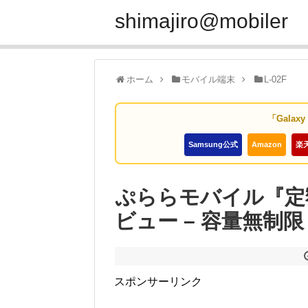
shimajiro@mobiler
ホーム
モバイル端末
L-02F
「Galax
Samsung公式
Amazon
楽
ぷららモバイル『定額
ビュー – 容量無制限
スポンサーリンク