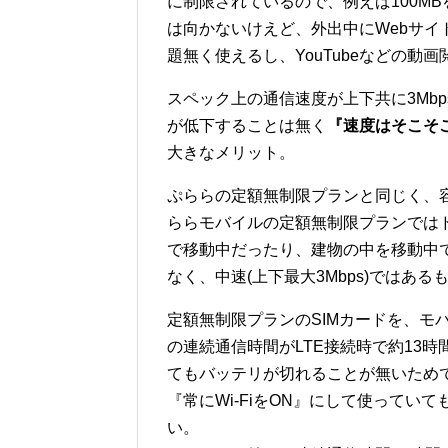
に制限されているので、例えば100M
は向かないけえど、外出中にWebサ
題無く使えるし、YouTubeなどの動
スペック上の通信速度が上下共に3Mb
が低下することは無く
『速度はそこそ
大きなメリット。
ぷららの定額無制限プランと同じく、容
ららモバイルの定額無制限プランでは
で移動中だったり、建物の中を移動中
なく、中速(上下最大3Mbps)ではあ
定額無制限プランのSIMカードを、モバイル
の連続通信時間がLTE接続時で約13時
てもバッテリが切れることが無いためで
『常にWi-FiをON』にして使って
い。