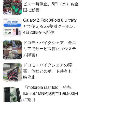
ビス一時停止、5日（水）も全
国に影響
Galaxy Z Fold8/Fold 8 Ultraな
どで使える5%割引クーポン、
4日20時から配信
ドコモ・バイクシェア、全エ
リアでサービス停止（システ
ム障害）
ドコモ・バイクシェアの障
害、他社とのポート共有も一
時停止
「motorola razr fold」発売、
IIJmioにMNP契約で199,800円
に割引