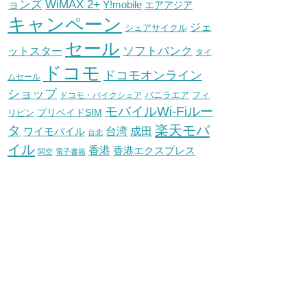
WiMAX 2+
ョンズ
Y!mobile
エアアジア
キャンペーン
ジェ
シェアサイクル
セール
ソフトバンク
ットスター
タイ
ドコモ
ドコモオンライン
ムセール
ショップ
バニラエア
ドコモ・バイクシェア
フィ
モバイルWi-Fiルー
プリペイドSIM
リピン
タ
楽天モバ
台湾
ワイモバイル
成田
台北
イル
香港
香港エクスプレス
関空
電子書籍