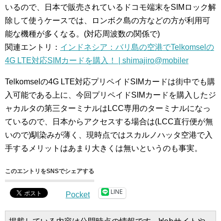
いるので、日本で販売されているドコモ端末をSIMロック解
除して使うケースでは、ロンボク島の方などの方が利用可
能な機種が多くなる。(対応周波数の関係で)
関連エントリ：
インドネシア：バリ島の空港でTelkomselの
4G LTE対応SIMカードを購入！ | shimajiro@mobiler
Telkomselの4G LTE対応プリペイドSIMカードは街中でも購
入可能である上に、今回プリペイドSIMカードを購入したジ
ャカルタの第三ターミナルはLCC専用のターミナルになっ
ているので、日本からアクセスする場合は(LCC直行便が無
いので)馴染みが薄く、現時点ではスカルノハッタ空港で入
手するメリットはあまり大きくは無いというのも事実。
このエントリをSNSでシェアする
LINE
Pocket