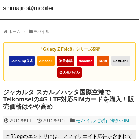
shimajiro@mobiler
ホーム
モバイル
「Galaxy Z Fold8」シリーズ発売
Samsung公式
Amazon
楽天市場
docomo
KDDI
SoftBank
楽天モバイル
ジャカルタ スカルノハッタ国際空港で
Telkomselの4G LTE対応SIMカードを購入！販
売価格はやや高め
2015/9/11
2015/9/15
モバイル
,
旅行
,
海外SIM
本Blogのエントリには、アフィリエイト広告が含まれて