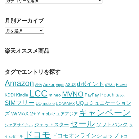
月別アーカイブ
楽天オススメ商品
タグでエントリを探す
Amazon
dポイント
Anker
ASUS
d払い
ANA
Apple
Huawei
LCC
MVNO
Peach
KDDI
Kindle
mineo
PayPay
Scoot
SIMフリー
UQコミュニケーション
UQ mobile
UQ WiMAX
キャンペーン
WiMAX 2+
ズ
Y!mobile
エアアジア
セール
ソフトバンク
ジェットスター
シェアサイクル
タ
ドコモ
ドコモオンラインショップ
イムセール
ドコ