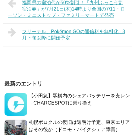
福岡県の宿泊代が50%割引！「九州ふっこう割
宿泊券」が7月21日(木)14時より全国の7/11・ロ
ーソン・ミニストップ・ファミリーマートで発売
フリーテル、Pokémon GOの通信料を無料化 - 8
月下旬以降に開始予定
最新のエントリ
【小田急】駅構内のシェアバッテリーを充レン
→CHARGESPOTに乗り換え
札幌ポロクルの復旧は週明け予定、東京エリア
はその後か（ドコモ・バイクシェア障害）