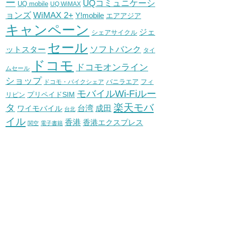
ー
UQコミュニケーシ
UQ mobile
UQ WiMAX
WiMAX 2+
ョンズ
Y!mobile
エアアジア
キャンペーン
ジェ
シェアサイクル
セール
ソフトバンク
ットスター
タイ
ドコモ
ドコモオンライン
ムセール
ショップ
バニラエア
ドコモ・バイクシェア
フィ
モバイルWi-Fiルー
プリペイドSIM
リピン
タ
楽天モバ
台湾
ワイモバイル
成田
台北
イル
香港
香港エクスプレス
関空
電子書籍