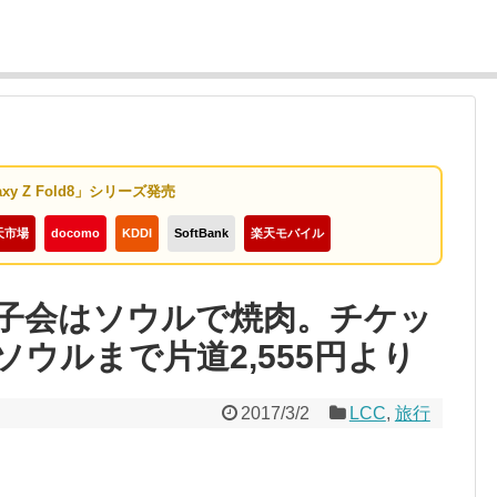
axy Z Fold8」シリーズ発売
天市場
docomo
KDDI
SoftBank
楽天モバイル
子会はソウルで焼肉。チケッ
ウルまで片道2,555円より
2017/3/2
LCC
,
旅行